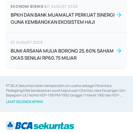
EKONOMI BISNIS
|
07 AUGUST 2026
BPKH DAN BANK MUAMALAT PERKUAT SINERGI
GUNA KEMBANGKAN EKOSISTEM HAJI
07 AUGUST 2026
BUMI ARSANA MULIA BORONG 25,60% SAHAM
OKAS SENILAI RP60,75 MILIAR
PT BCA Sekuritas telah memperoleh izin usaha sebagai Perantara 
Pedagang Efek berdasarkan surat keputusan Otoritas Jasa Keuangan (d.h 
Bapepam-LK) Nomor KEP-138/PM/1992 tanggal 11 Maret 1992 dan KEP-
06/D.04/2014 tanggal 28 Februari 2014, izin usaha sebagai Penjamin Emisi 
LIHAT SELENGKAPNYA
Efek berdasarkan surat keputusan Otoritas Jasa Keuangan Nomor KEP-
12/PM/PEE/1997 tanggal 24 September 1997 dan KEP-07/D.04/2014 
tanggal 28 Februari 2014, izin usaha sebagai penyedia Jasa Konsultasi 
(
Advisory
) atas kegiatan merger, akuisisi, divestasi, dan 
join venture
berdasarkan surat keputusan Otoritas Jasa Keuangan Nomor S-
67/PM.21/2017 tanggal 3 Februari 2017, dan beberapa izin usaha lainnya 