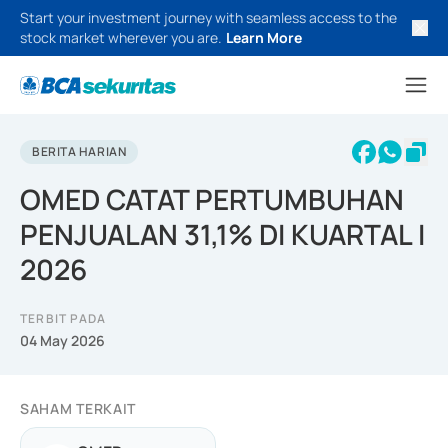
Start your investment journey with seamless access to the
stock market wherever you are.
Learn More
BERITA HARIAN
OMED CATAT PERTUMBUHAN
PENJUALAN 31,1% DI KUARTAL I
2026
TERBIT PADA
04 May 2026
SAHAM TERKAIT