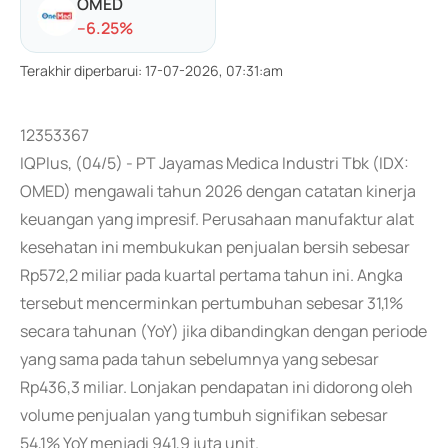
OMED
-
-6.25
%
Terakhir diperbarui
:
17-07-2026, 07:31:am
12353367
IQPlus, (04/5) - PT Jayamas Medica Industri Tbk (IDX:
OMED) mengawali tahun 2026 dengan catatan kinerja
keuangan yang impresif. Perusahaan manufaktur alat
kesehatan ini membukukan penjualan bersih sebesar
Rp572,2 miliar pada kuartal pertama tahun ini. Angka
tersebut mencerminkan pertumbuhan sebesar 31,1%
secara tahunan (YoY) jika dibandingkan dengan periode
yang sama pada tahun sebelumnya yang sebesar
Rp436,3 miliar. Lonjakan pendapatan ini didorong oleh
volume penjualan yang tumbuh signifikan sebesar
54,1% YoY menjadi 941,9 juta unit.