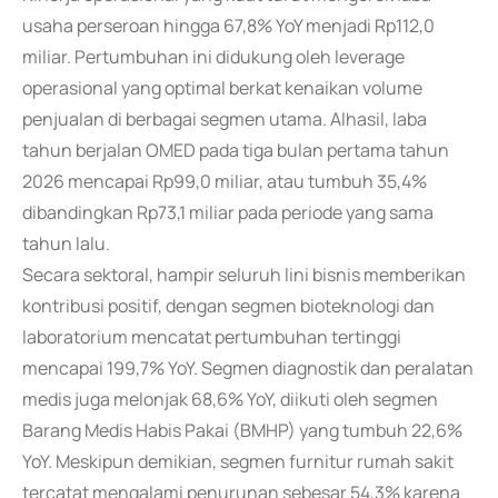
usaha perseroan hingga 67,8% YoY menjadi Rp112,0
miliar. Pertumbuhan ini didukung oleh leverage
operasional yang optimal berkat kenaikan volume
penjualan di berbagai segmen utama. Alhasil, laba
tahun berjalan OMED pada tiga bulan pertama tahun
2026 mencapai Rp99,0 miliar, atau tumbuh 35,4%
dibandingkan Rp73,1 miliar pada periode yang sama
tahun lalu.
Secara sektoral, hampir seluruh lini bisnis memberikan
kontribusi positif, dengan segmen bioteknologi dan
laboratorium mencatat pertumbuhan tertinggi
mencapai 199,7% YoY. Segmen diagnostik dan peralatan
medis juga melonjak 68,6% YoY, diikuti oleh segmen
Barang Medis Habis Pakai (BMHP) yang tumbuh 22,6%
YoY. Meskipun demikian, segmen furnitur rumah sakit
tercatat mengalami penurunan sebesar 54,3% karena