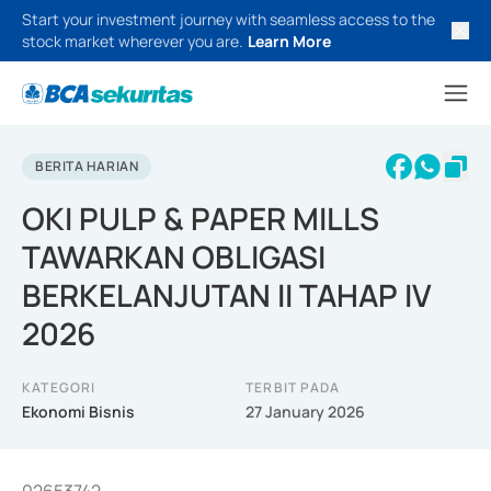
Start your investment journey with seamless access to the
stock market wherever you are.
Learn More
BERITA HARIAN
OKI PULP & PAPER MILLS
TAWARKAN OBLIGASI
BERKELANJUTAN II TAHAP IV
2026
KATEGORI
TERBIT PADA
Ekonomi Bisnis
27 January 2026