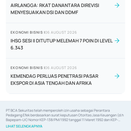
AIRLANGGA: RKAT DANANTARA DIREVISI
MENYESUAIKAN DSI DAN DDMF
EKONOMI BISNIS
|
06 AUGUST 2026
IHSG SESI II DITUTUP MELEMAH 7 POIN DI LEVEL
6.343
EKONOMI BISNIS
|
06 AUGUST 2026
KEMENDAG PERLUAS PENETRASI PASAR
EKSPOR DI ASIA TENGAH DAN AFRIKA
PT BCA Sekuritas telah memperoleh izin usaha sebagai Perantara 
Pedagang Efek berdasarkan surat keputusan Otoritas Jasa Keuangan (d.h 
Bapepam-LK) Nomor KEP-138/PM/1992 tanggal 11 Maret 1992 dan KEP-
06/D.04/2014 tanggal 28 Februari 2014, izin usaha sebagai Penjamin Emisi 
LIHAT SELENGKAPNYA
Efek berdasarkan surat keputusan Otoritas Jasa Keuangan Nomor KEP-