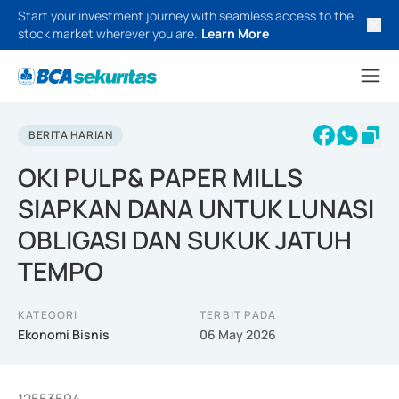
Start your investment journey with seamless access to the
stock market wherever you are.
Learn More
BERITA HARIAN
OKI PULP& PAPER MILLS
SIAPKAN DANA UNTUK LUNASI
OBLIGASI DAN SUKUK JATUH
TEMPO
KATEGORI
TERBIT PADA
Ekonomi Bisnis
06 May 2026