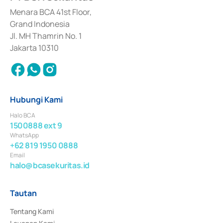
dan izin usaha lainnya dari Bank Indonesia sebagai Lembaga Pendukung 
Penerbitan, Transaksi, serta Penatausahaan dan Penyelesaian Transaksi 
Menara BCA 41st Floor,
Surat Berharga Komersial yang izinnya diterbitkan pada tahun 2018.
Grand Indonesia
Jl. MH Thamrin No. 1
Jakarta 10310
Hubungi Kami
Halo BCA
1500888 ext 9
WhatsApp
+62 819 1950 0888
Email
halo@bcasekuritas.id
Tautan
Tentang Kami