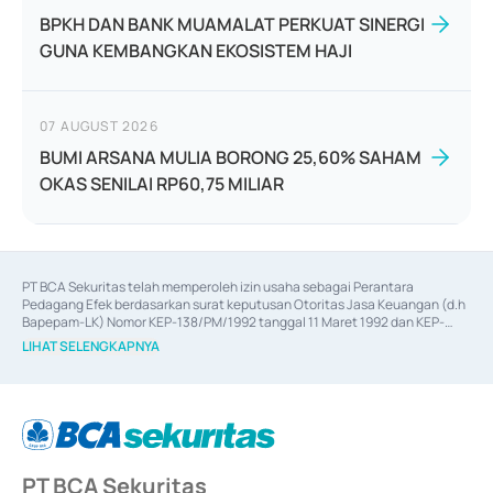
BPKH DAN BANK MUAMALAT PERKUAT SINERGI
GUNA KEMBANGKAN EKOSISTEM HAJI
07 AUGUST 2026
BUMI ARSANA MULIA BORONG 25,60% SAHAM
OKAS SENILAI RP60,75 MILIAR
PT BCA Sekuritas telah memperoleh izin usaha sebagai Perantara 
Pedagang Efek berdasarkan surat keputusan Otoritas Jasa Keuangan (d.h 
Bapepam-LK) Nomor KEP-138/PM/1992 tanggal 11 Maret 1992 dan KEP-
06/D.04/2014 tanggal 28 Februari 2014, izin usaha sebagai Penjamin Emisi 
LIHAT SELENGKAPNYA
Efek berdasarkan surat keputusan Otoritas Jasa Keuangan Nomor KEP-
12/PM/PEE/1997 tanggal 24 September 1997 dan KEP-07/D.04/2014 
tanggal 28 Februari 2014, izin usaha sebagai penyedia Jasa Konsultasi 
(
Advisory
) atas kegiatan merger, akuisisi, divestasi, dan 
join venture
berdasarkan surat keputusan Otoritas Jasa Keuangan Nomor S-
67/PM.21/2017 tanggal 3 Februari 2017, dan beberapa izin usaha lainnya 
dari Bank Indonesia antara lain sebagai Perantara Pelaksanaan Transaksi 
PT BCA Sekuritas
Sertifikat Deposito di Pasar Uang yang izinnya diterbitkan pada tahun 2017 