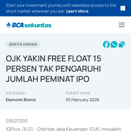
Start your investment journey with seamless access to the
stock market wherever you are.
Learn More
BERITA HARIAN
OJK YAKIN FREE FLOAT 15
PERSEN TAK PENGARUHI
JUMLAH PEMINAT IPO
KATEGORI
TERBIT PADA
Ekonomi Bisnis
05 February 2026
03627200
IQPlus, (6/2) - Otoritas Jasa Keuangan (OJK) meyakini