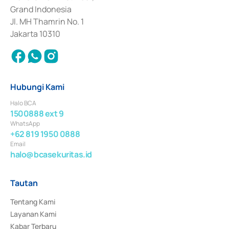
Surat Berharga Komersial yang izinnya diterbitkan pada tahun 2018.
Grand Indonesia
Jl. MH Thamrin No. 1
Jakarta 10310
Hubungi Kami
Halo BCA
1500888 ext 9
WhatsApp
+62 819 1950 0888
Email
halo@bcasekuritas.id
Tautan
Tentang Kami
Layanan Kami
Kabar Terbaru