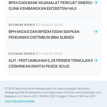
BPKH DAN BANK MUAMALAT PERKUAT SINERGI
GUNA KEMBANGKAN EKOSISTEM HAJI
EKONOMI BISNIS
|
07 AUGUST 2026
BPH MIGAS DAN BPSDM ESDM SIAPKAN
PENGAWAS DISTRIBUSI BBM SUBSIDI
EKONOMI BISNIS
|
07 AUGUST 2026
ALFI : PERTUMBUHAN 5,29 PERSEN TRIWULAN II
CERMINKAN RANTAI PASOK SOLID
PT BCA Sekuritas telah memperoleh izin usaha sebagai Perantara 
Pedagang Efek berdasarkan surat keputusan Otoritas Jasa Keuangan (d.h 
Bapepam-LK) Nomor KEP-138/PM/1992 tanggal 11 Maret 1992 dan KEP-
06/D.04/2014 tanggal 28 Februari 2014, izin usaha sebagai Penjamin Emisi 
LIHAT SELENGKAPNYA
Efek berdasarkan surat keputusan Otoritas Jasa Keuangan Nomor KEP-