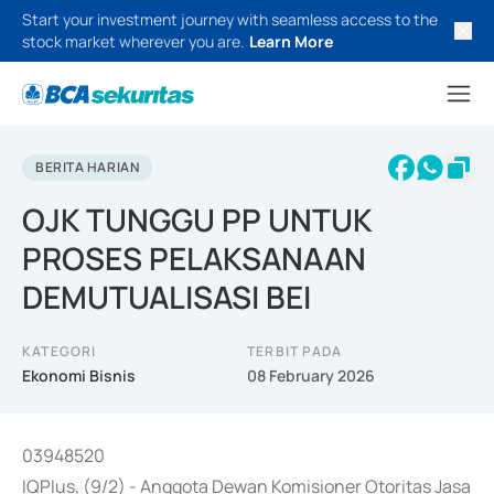
Start your investment journey with seamless access to the
stock market wherever you are.
Learn More
BERITA HARIAN
OJK TUNGGU PP UNTUK
PROSES PELAKSANAAN
DEMUTUALISASI BEI
KATEGORI
TERBIT PADA
Ekonomi Bisnis
08 February 2026
03948520
IQPlus, (9/2) - Anggota Dewan Komisioner Otoritas Jasa