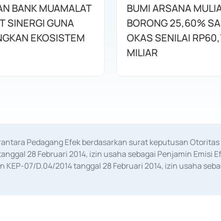
AN BANK MUAMALAT
BUMI ARSANA MULI
T SINERGI GUNA
BORONG 25,60% S
GKAN EKOSISTEM
OKAS SENILAI RP60,
MILIAR
erantara Pedagang Efek berdasarkan surat keputusan Otorit
anggal 28 Februari 2014, izin usaha sebagai Penjamin Emisi E
KEP-07/D.04/2014 tanggal 28 Februari 2014, izin usaha sebag
rat keputusan Otoritas Jasa Keuangan Nomor S-67/PM.21/2017 t
aan Transaksi Sertifikat Deposito di Pasar Uang yang izinnya d
ansaksi, serta Penatausahaan dan Penyelesaian Transaksi Sur