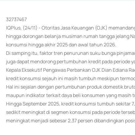
32737467
IQPlus, (24/11) - Otoritas Jasa Keuangan (OJK) memandan
hingga dorongan belanja musiman rumah tangga jelang Na
konsumsi hingga akhir 2025 dan awal tahun 2026.
Di samping itu, faktor tren penurunan suku bunga pinjama
juga dapat mendorong pertumbuhan kredit pada periode y
Kepala Eksekutif Pengawas Perbankan OJK Dian Ediana Rae 
kredit konsumsi sejauh ini masih tumbuh meskipun termod
Hal ini sejalan dengan pertumbuhan produk domestik bru
maupun indikator terkait daya beli konsumen yang masih 
Hingga September 2025, kredit konsumsi tumbuh sekitar 7,4
sedikit meningkat di segmen konsumsi pada periode terseb
meningkat menjadi sebesar 2,37 persen dibandingkan posis