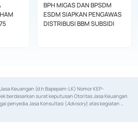
A
BPH MIGAS DAN BPSDM
AHAM
ESDM SIAPKAN PENGAWAS
75
DISTRIBUSI BBM SUBSIDI
as Jasa Keuangan (d.h Bapepam-LK) Nomor KEP-
fek berdasarkan surat keputusan Otoritas Jasa Keuangan 
ai penyedia Jasa Konsultasi (
Advisory
) atas kegiatan 
anggal 3 Februari 2017, dan beberapa izin usaha lainnya 
iterbitkan pada tahun 2017 dan izin usaha lainnya dari 
at Berharga Komersial yang izinnya diterbitkan pada 