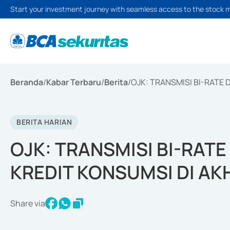
Start your investment journey with seamless access to the stock 
Beranda
/
Kabar Terbaru
/
Berita
/
OJK: TRANSMISI BI-RATE
BERITA HARIAN
OJK: TRANSMISI BI-RAT
KREDIT KONSUMSI DI AK
Share via