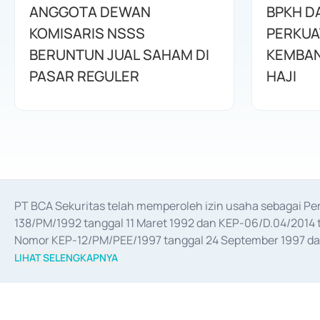
ANGGOTA DEWAN
BPKH D
KOMISARIS NSSS
PERKUA
BERUNTUN JUAL SAHAM DI
KEMBAN
PASAR REGULER
HAJI
PT BCA Sekuritas telah memperoleh izin usaha sebagai P
138/PM/1992 tanggal 11 Maret 1992 dan KEP-06/D.04/2014 t
Nomor KEP-12/PM/PEE/1997 tanggal 24 September 1997 dan 
merger, akuisisi, divestasi, dan 
join venture
 berdasarkan su
LIHAT SELENGKAPNYA
dari Bank Indonesia antara lain sebagai Perantara Pelaksan
Bank Indonesia sebagai Lembaga Pendukung Penerbitan, Tr
tahun 2018.