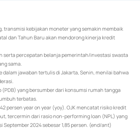
g, transmisi kebijakan moneter yang semakin membaik
tal dan Tahun Baru akan mendorong kinerja kredit
n serta percepatan belanja pemerintah/investasi swasta
ang sama.
dalam jawaban tertulis di Jakarta, Senin, menilai bahwa
erasi.
to (PDB) yang bersumber dari konsumsi rumah tangga
tumbuh terbatas.
2 persen year on year (yoy). OJK mencatat risiko kredit
ut, tercermin dari rasio non-performing loan (NPL) yang
i September 2024 sebesar 1,85 persen. (end/ant)