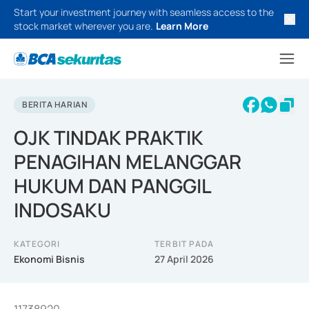
Start your investment journey with seamless access to the
stock market wherever you are.
Learn More
BERITA HARIAN
OJK TINDAK PRAKTIK
PENAGIHAN MELANGGAR
HUKUM DAN PANGGIL
INDOSAKU
KATEGORI
TERBIT PADA
Ekonomi Bisnis
27 April 2026