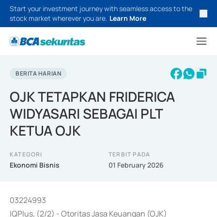
Start your investment journey with seamless access to the
stock market wherever you are.
Learn More
BERITA HARIAN
OJK TETAPKAN FRIDERICA
WIDYASARI SEBAGAI PLT
KETUA OJK
KATEGORI
TERBIT PADA
Ekonomi Bisnis
01 February 2026
03224993
IQPlus, (2/2) - Otoritas Jasa Keuangan (OJK)