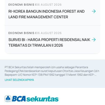
EKONOMI BISNIS
|
06 AUGUST 2026
RI-KOREA BANGUN INDONESIA FOREST AND
LAND FIRE MANAGEMENT CENTER
EKONOMI BISNIS
|
06 AUGUST 2026
SURVEI BI : HARGA PROPERTI RESIDENSAL NAIK
TERBATAS DI TRIWULAN II 2026
PT BCA Sekuritas telah memperoleh izin usaha sebagai Perantara 
Pedagang Efek berdasarkan surat keputusan Otoritas Jasa Keuangan (d.h 
Bapepam-LK) Nomor KEP-138/PM/1992 tanggal 11 Maret 1992 dan KEP-
06/D.04/2014 tanggal 28 Februari 2014, izin usaha sebagai Penjamin Emisi 
LIHAT SELENGKAPNYA
Efek berdasarkan surat keputusan Otoritas Jasa Keuangan Nomor KEP-
12/PM/PEE/1997 tanggal 24 September 1997 dan KEP-07/D.04/2014 
tanggal 28 Februari 2014, izin usaha sebagai penyedia Jasa Konsultasi 
(
Advisory
) atas kegiatan merger, akuisisi, divestasi, dan 
join venture
berdasarkan surat keputusan Otoritas Jasa Keuangan Nomor S-
67/PM.21/2017 tanggal 3 Februari 2017, dan beberapa izin usaha lainnya 
dari Bank Indonesia antara lain sebagai Perantara Pelaksanaan Transaksi 