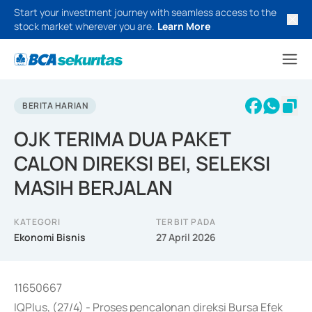
Start your investment journey with seamless access to the
stock market wherever you are.
Learn More
BERITA HARIAN
OJK TERIMA DUA PAKET
CALON DIREKSI BEI, SELEKSI
MASIH BERJALAN
KATEGORI
TERBIT PADA
Ekonomi Bisnis
27 April 2026
11650667
IQPlus, (27/4) - Proses pencalonan direksi Bursa Efek