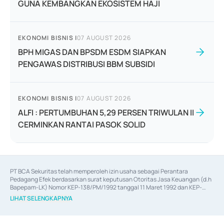
GUNA KEMBANGKAN EKOSISTEM HAJI
EKONOMI BISNIS
|
07 AUGUST 2026
BPH MIGAS DAN BPSDM ESDM SIAPKAN
PENGAWAS DISTRIBUSI BBM SUBSIDI
EKONOMI BISNIS
|
07 AUGUST 2026
ALFI : PERTUMBUHAN 5,29 PERSEN TRIWULAN II
CERMINKAN RANTAI PASOK SOLID
PT BCA Sekuritas telah memperoleh izin usaha sebagai Perantara 
Pedagang Efek berdasarkan surat keputusan Otoritas Jasa Keuangan (d.h 
Bapepam-LK) Nomor KEP-138/PM/1992 tanggal 11 Maret 1992 dan KEP-
06/D.04/2014 tanggal 28 Februari 2014, izin usaha sebagai Penjamin Emisi 
LIHAT SELENGKAPNYA
Efek berdasarkan surat keputusan Otoritas Jasa Keuangan Nomor KEP-
12/PM/PEE/1997 tanggal 24 September 1997 dan KEP-07/D.04/2014 
tanggal 28 Februari 2014, izin usaha sebagai penyedia Jasa Konsultasi 