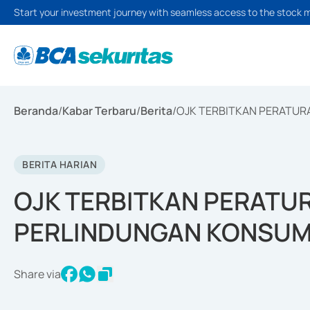
Start your investment journey with seamless access to the stock 
Beranda
/
Kabar Terbaru
/
Berita
/
OJK TERBITKAN PERATU
BERITA HARIAN
OJK TERBITKAN PERATU
PERLINDUNGAN KONSU
Share via