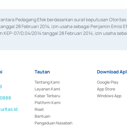
erantara Pedagang Efek berdasarkan surat keputusan Otorit
anggal 28 Februari 2014, izin usaha sebagai Penjamin Emisi E
KEP-07/D.04/2014 tanggal 28 Februari 2014, izin usaha sebag
rat keputusan Otoritas Jasa Keuangan Nomor S-67/PM.21/2017 t
aan Transaksi Sertifikat Deposito di Pasar Uang yang izinnya d
ansaksi, serta Penatausahaan dan Penyelesaian Transaksi Sur
i
Tautan
Download Apl
Tentang Kami
Google Play
9
Layanan Kami
App Store
Kabar Terbaru
Windows App
 0888
Platform Kami
ritas.id
Riset
Bantuan
Pengaduan Nasabah