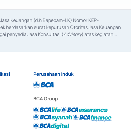
as Jasa Keuangan (d.h Bapepam-LK) Nomor KEP-
fek berdasarkan surat keputusan Otoritas Jasa Keuangan 
ai penyedia Jasa Konsultasi (
Advisory
) atas kegiatan 
anggal 3 Februari 2017, dan beberapa izin usaha lainnya 
iterbitkan pada tahun 2017 dan izin usaha lainnya dari 
at Berharga Komersial yang izinnya diterbitkan pada 
ikasi
Perusahaan Induk
BCA Group