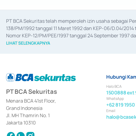
PT BCA Sekuritas telah memperoleh izin usaha sebagai P
138/PM/1992 tanggal 11 Maret 1992 dan KEP-06/D.04/2014 t
Nomor KEP-12/PM/PEE/1997 tanggal 24 September 1997 dan 
merger, akuisisi, divestasi, dan 
join venture
 berdasarkan su
LIHAT SELENGKAPNYA
dari Bank Indonesia antara lain sebagai Perantara Pelaksan
Bank Indonesia sebagai Lembaga Pendukung Penerbitan, Tr
tahun 2018.
Hubungi Kam
Halo BCA
PT BCA Sekuritas
1500888 ext 
WhatsApp
Menara BCA 41st Floor,
+62 819 1950
Grand Indonesia
Email
Jl. MH Thamrin No. 1
halo@bcaseku
Jakarta 10310