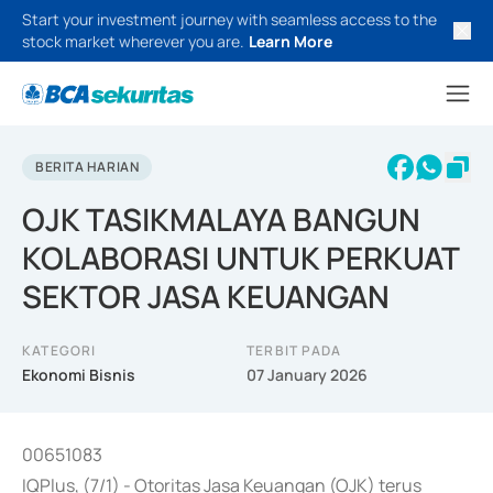
Start your investment journey with seamless access to the
stock market wherever you are.
Learn More
BERITA HARIAN
OJK TASIKMALAYA BANGUN
KOLABORASI UNTUK PERKUAT
SEKTOR JASA KEUANGAN
KATEGORI
TERBIT PADA
Ekonomi Bisnis
07 January 2026
00651083
IQPlus, (7/1) - Otoritas Jasa Keuangan (OJK) terus