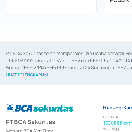
PT BCA Sekuritas telah memperoleh izin usaha sebagai P
138/PM/1992 tanggal 11 Maret 1992 dan KEP-06/D.04/2014 t
Nomor KEP-12/PM/PEE/1997 tanggal 24 September 1997 dan 
merger, akuisisi, divestasi, dan 
join venture
 berdasarkan su
LIHAT SELENGKAPNYA
dari Bank Indonesia antara lain sebagai Perantara Pelaksan
Bank Indonesia sebagai Lembaga Pendukung Penerbitan, Tr
tahun 2018.
Hubungi Kam
Halo BCA
PT BCA Sekuritas
1500888 ext 
WhatsApp
Menara BCA 41st Floor,