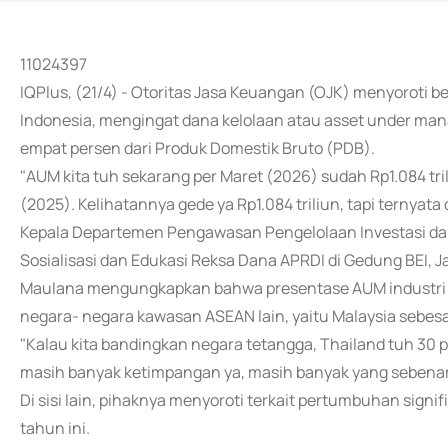
11024397
IQPlus, (21/4) - Otoritas Jasa Keuangan (OJK) menyoroti be
Indonesia, mengingat dana kelolaan atau asset under mana
empat persen dari Produk Domestik Bruto (PDB).
"AUM kita tuh sekarang per Maret (2026) sudah Rp1.084 tr
(2025). Kelihatannya gede ya Rp1.084 triliun, tapi ternyata 
Kepala Departemen Pengawasan Pengelolaan Investasi da
Sosialisasi dan Edukasi Reksa Dana APRDI di Gedung BEI, Ja
Maulana mengungkapkan bahwa presentase AUM industri pe
negara- negara kawasan ASEAN lain, yaitu Malaysia sebesa
"Kalau kita bandingkan negara tetangga, Thailand tuh 30 pe
masih banyak ketimpangan ya, masih banyak yang sebenarny
Di sisi lain, pihaknya menyoroti terkait pertumbuhan signi
tahun ini.