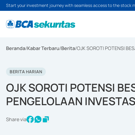
Start your investment journey with seamless access to the stock 
Beranda
/
Kabar Terbaru
/
Berita
/
OJK SOROTI POTENSI BES
BERITA HARIAN
OJK SOROTI POTENSI BE
PENGELOLAAN INVESTASI
Share via