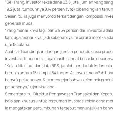
"Sekarang, investor reksa dana 23,5 juta, jumlah yang sa
19,2 juta, tumbuhnya 8,14 persen (ytd) dibandingkan tahun
Selain itu, ia juga menyoroti terkait dengan komposisi inve
generasi muda.
"Yang menariknya lagi, bahwa 54 persen dari investor adal
kan juga menarik ya, jadi sebenarnya ini berarti mereka ad
ujar Maulana.
Apabila dibandingkan dengan jumlah penduduk usia produkt
investasi di Indonesia juga masih sangat besar ke depanny
"Kalau kita lihat dari data BPS, jumlah penduduk Indonesia
berusia antara 15 sampai 64 tahun. Artinya gimana? Artinya
banyak peluangnya. Kita mengejar bahwa kelompok produkti
peluangnya," ujar Maulana.
Sementara itu, Direktur Pengawasan Transaksi dan Kepat
kelolaan khusus untuk instrumen investasi reksa dana men
Ia mengatakan pertumbuhan tersebut menunjukkan bahwa 