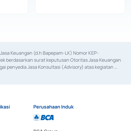
as Jasa Keuangan (d.h Bapepam-LK) Nomor KEP-
fek berdasarkan surat keputusan Otoritas Jasa Keuangan 
ai penyedia Jasa Konsultasi (
Advisory
) atas kegiatan 
anggal 3 Februari 2017, dan beberapa izin usaha lainnya 
iterbitkan pada tahun 2017 dan izin usaha lainnya dari 
at Berharga Komersial yang izinnya diterbitkan pada 
ikasi
Perusahaan Induk