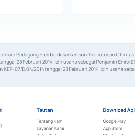
erantara Pedagang Efek berdasarkan surat keputusan Otorit
anggal 28 Februari 2014, izin usaha sebagai Penjamin Emisi E
KEP-07/D.04/2014 tanggal 28 Februari 2014, izin usaha sebag
rat keputusan Otoritas Jasa Keuangan Nomor S-67/PM.21/2017 t
aan Transaksi Sertifikat Deposito di Pasar Uang yang izinnya d
ansaksi, serta Penatausahaan dan Penyelesaian Transaksi Sur
i
Tautan
Download Apl
Tentang Kami
Google Play
9
Layanan Kami
App Store