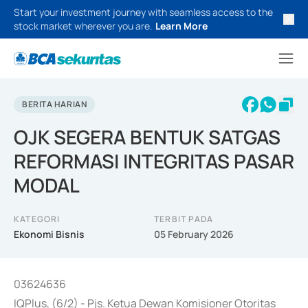
Start your investment journey with seamless access to the
stock market wherever you are.
Learn More
BERITA HARIAN
OJK SEGERA BENTUK SATGAS
REFORMASI INTEGRITAS PASAR
MODAL
KATEGORI
TERBIT PADA
Ekonomi Bisnis
05 February 2026
03624636
IQPlus, (6/2) - Pjs. Ketua Dewan Komisioner Otoritas