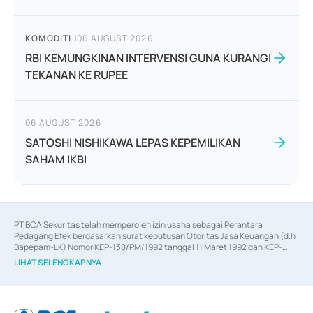
KOMODITI
|
06 AUGUST 2026
RBI KEMUNGKINAN INTERVENSI GUNA KURANGI
TEKANAN KE RUPEE
06 AUGUST 2026
SATOSHI NISHIKAWA LEPAS KEPEMILIKAN
SAHAM IKBI
PT BCA Sekuritas telah memperoleh izin usaha sebagai Perantara 
Pedagang Efek berdasarkan surat keputusan Otoritas Jasa Keuangan (d.h 
Bapepam-LK) Nomor KEP-138/PM/1992 tanggal 11 Maret 1992 dan KEP-
06/D.04/2014 tanggal 28 Februari 2014, izin usaha sebagai Penjamin Emisi 
LIHAT SELENGKAPNYA
Efek berdasarkan surat keputusan Otoritas Jasa Keuangan Nomor KEP-
12/PM/PEE/1997 tanggal 24 September 1997 dan KEP-07/D.04/2014 
tanggal 28 Februari 2014, izin usaha sebagai penyedia Jasa Konsultasi 
(
Advisory
) atas kegiatan merger, akuisisi, divestasi, dan 
join venture