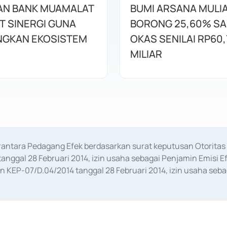
AN BANK MUAMALAT
BUMI ARSANA MULI
T SINERGI GUNA
BORONG 25,60% S
GKAN EKOSISTEM
OKAS SENILAI RP60,
MILIAR
erantara Pedagang Efek berdasarkan surat keputusan Otorit
anggal 28 Februari 2014, izin usaha sebagai Penjamin Emisi E
KEP-07/D.04/2014 tanggal 28 Februari 2014, izin usaha sebag
rat keputusan Otoritas Jasa Keuangan Nomor S-67/PM.21/2017 t
aan Transaksi Sertifikat Deposito di Pasar Uang yang izinnya d
ansaksi, serta Penatausahaan dan Penyelesaian Transaksi Sur