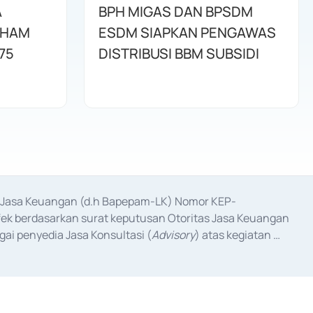
A
BPH MIGAS DAN BPSDM
AHAM
ESDM SIAPKAN PENGAWAS
75
DISTRIBUSI BBM SUBSIDI
as Jasa Keuangan (d.h Bapepam-LK) Nomor KEP-
fek berdasarkan surat keputusan Otoritas Jasa Keuangan 
ai penyedia Jasa Konsultasi (
Advisory
) atas kegiatan 
anggal 3 Februari 2017, dan beberapa izin usaha lainnya 
iterbitkan pada tahun 2017 dan izin usaha lainnya dari 
at Berharga Komersial yang izinnya diterbitkan pada 