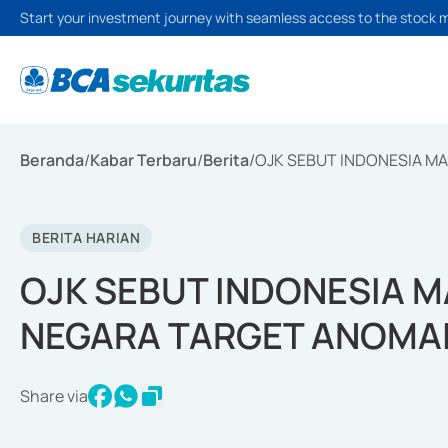
Start your investment journey with seamless access to the stock 
Beranda
/
Kabar Terbaru
/
Berita
/
OJK SEBUT INDONESIA M
BERITA HARIAN
OJK SEBUT INDONESIA 
NEGARA TARGET ANOMAL
Share via