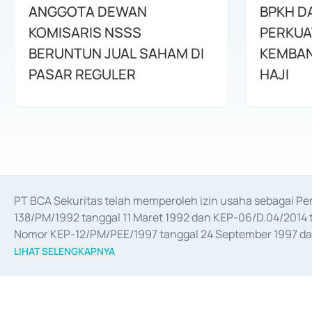
ANGGOTA DEWAN
BPKH D
KOMISARIS NSSS
PERKUA
BERUNTUN JUAL SAHAM DI
KEMBAN
PASAR REGULER
HAJI
PT BCA Sekuritas telah memperoleh izin usaha sebagai P
138/PM/1992 tanggal 11 Maret 1992 dan KEP-06/D.04/2014 t
Nomor KEP-12/PM/PEE/1997 tanggal 24 September 1997 dan 
merger, akuisisi, divestasi, dan 
join venture
 berdasarkan su
LIHAT SELENGKAPNYA
dari Bank Indonesia antara lain sebagai Perantara Pelaksan
Bank Indonesia sebagai Lembaga Pendukung Penerbitan, Tr
tahun 2018.