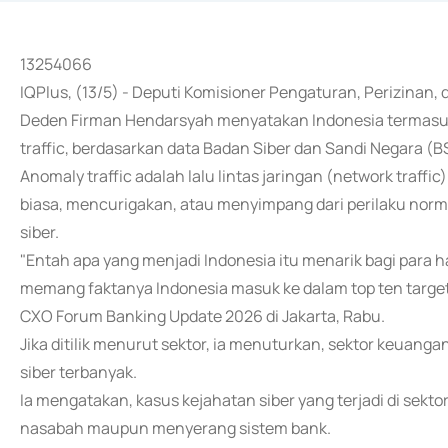
13254066
IQPlus, (13/5) - Deputi Komisioner Pengaturan, Perizinan,
Deden Firman Hendarsyah menyatakan Indonesia termasuk
traffic, berdasarkan data Badan Siber dan Sandi Negara (B
Anomaly traffic adalah lalu lintas jaringan (network traff
biasa, mencurigakan, atau menyimpang dari perilaku norm
siber.
"Entah apa yang menjadi Indonesia itu menarik bagi para ha
memang faktanya Indonesia masuk ke dalam top ten target
CXO Forum Banking Update 2026 di Jakarta, Rabu.
Jika ditilik menurut sektor, ia menuturkan, sektor keuang
siber terbanyak.
Ia mengatakan, kasus kejahatan siber yang terjadi di sek
nasabah maupun menyerang sistem bank.