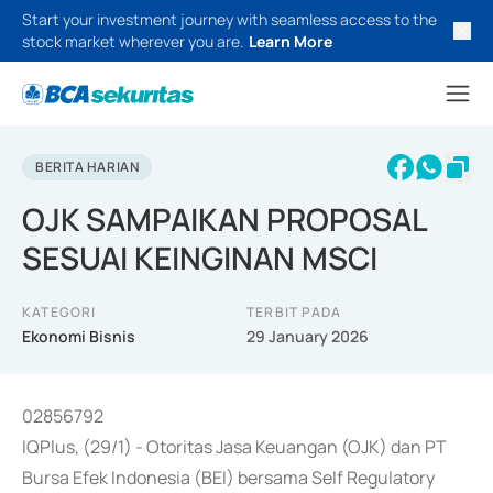
Start your investment journey with seamless access to the
stock market wherever you are.
Learn More
BERITA HARIAN
OJK SAMPAIKAN PROPOSAL
SESUAI KEINGINAN MSCI
KATEGORI
TERBIT PADA
Ekonomi Bisnis
29 January 2026
02856792
IQPlus, (29/1) - Otoritas Jasa Keuangan (OJK) dan PT
Bursa Efek Indonesia (BEI) bersama Self Regulatory