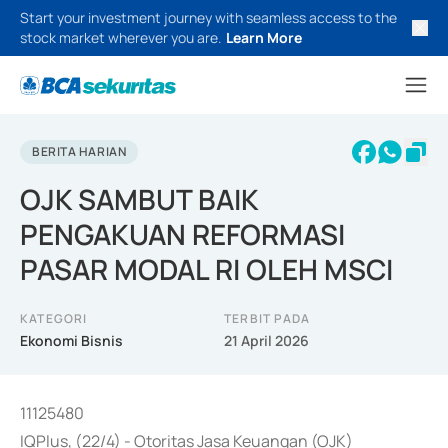
Start your investment journey with seamless access to the
stock market wherever you are.
Learn More
BERITA HARIAN
OJK SAMBUT BAIK
PENGAKUAN REFORMASI
PASAR MODAL RI OLEH MSCI
KATEGORI
TERBIT PADA
Ekonomi Bisnis
21 April 2026
11125480
IQPlus, (22/4) - Otoritas Jasa Keuangan (OJK)