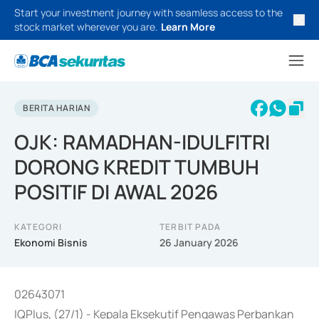
Start your investment journey with seamless access to the
stock market wherever you are.
Learn More
BERITA HARIAN
OJK: RAMADHAN-IDULFITRI
DORONG KREDIT TUMBUH
POSITIF DI AWAL 2026
KATEGORI
TERBIT PADA
Ekonomi Bisnis
26 January 2026
02643071
IQPlus, (27/1) - Kepala Eksekutif Pengawas Perbankan