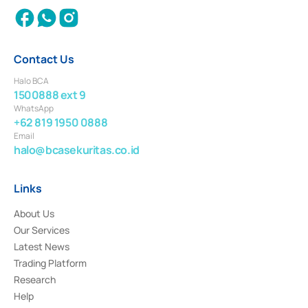
Contact Us
Halo BCA
1500888 ext 9
WhatsApp
+62 819 1950 0888
Email
halo@bcasekuritas.co.id
Links
About Us
Our Services
Latest News
Trading Platform
Research
Help