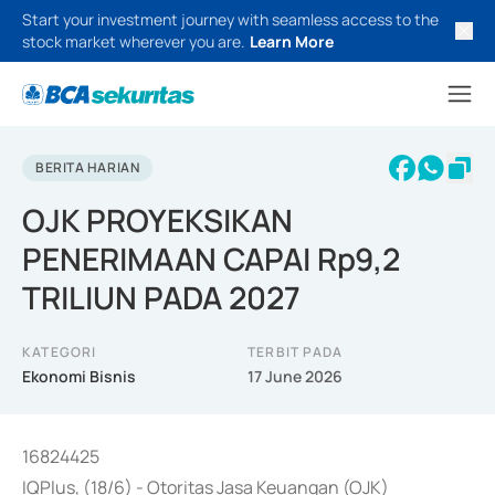
Start your investment journey with seamless access to the
stock market wherever you are.
Learn More
BERITA HARIAN
OJK PROYEKSIKAN
PENERIMAAN CAPAI Rp9,2
TRILIUN PADA 2027
KATEGORI
TERBIT PADA
Ekonomi Bisnis
17 June 2026
16824425
IQPlus, (18/6) - Otoritas Jasa Keuangan (OJK)