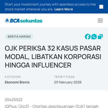
Start your investment journey with seamless access to the
stock market wherever you are.
Learn More
BERITA HARIAN
OJK PERIKSA 32 KASUS PASAR
MODAL, LIBATKAN KORPORASI
HINGGA INFLUENCER
KATEGORI
TERBIT PADA
Ekonomi Bisnis
23 February 2026
05425522
IQPlus, (24/2) - Otoritas Jasa Keuangan (OJK) tengah