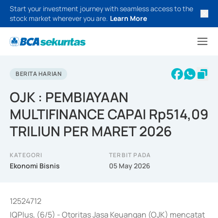
Start your investment journey with seamless access to the
stock market wherever you are.
Learn More
BERITA HARIAN
OJK : PEMBIAYAAN
MULTIFINANCE CAPAI Rp514,09
TRILIUN PER MARET 2026
KATEGORI
TERBIT PADA
Ekonomi Bisnis
05 May 2026
12524712
IQPlus, (6/5) - Otoritas Jasa Keuangan (OJK) mencatat