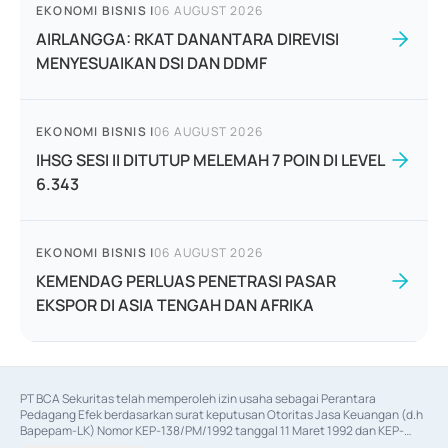
EKONOMI BISNIS
|
06 AUGUST 2026
AIRLANGGA: RKAT DANANTARA DIREVISI
MENYESUAIKAN DSI DAN DDMF
EKONOMI BISNIS
|
06 AUGUST 2026
IHSG SESI II DITUTUP MELEMAH 7 POIN DI LEVEL
6.343
EKONOMI BISNIS
|
06 AUGUST 2026
KEMENDAG PERLUAS PENETRASI PASAR
EKSPOR DI ASIA TENGAH DAN AFRIKA
PT BCA Sekuritas telah memperoleh izin usaha sebagai Perantara 
Pedagang Efek berdasarkan surat keputusan Otoritas Jasa Keuangan (d.h 
Bapepam-LK) Nomor KEP-138/PM/1992 tanggal 11 Maret 1992 dan KEP-
06/D.04/2014 tanggal 28 Februari 2014, izin usaha sebagai Penjamin Emisi 