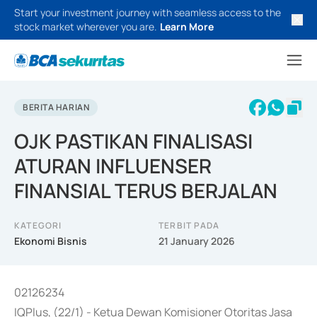
Start your investment journey with seamless access to the
stock market wherever you are.
Learn More
BERITA HARIAN
OJK PASTIKAN FINALISASI
ATURAN INFLUENSER
FINANSIAL TERUS BERJALAN
KATEGORI
TERBIT PADA
Ekonomi Bisnis
21 January 2026
02126234
IQPlus, (22/1) - Ketua Dewan Komisioner Otoritas Jasa