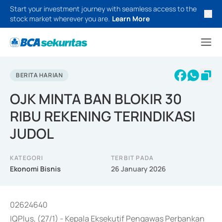
Start your investment journey with seamless access to the
stock market wherever you are.
Learn More
BERITA HARIAN
OJK MINTA BAN BLOKIR 30
RIBU REKENING TERINDIKASI
JUDOL
KATEGORI
TERBIT PADA
Ekonomi Bisnis
26 January 2026
02624640
IQPlus, (27/1) - Kepala Eksekutif Pengawas Perbankan