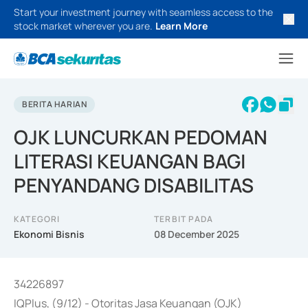
Start your investment journey with seamless access to the
stock market wherever you are.
Learn More
BERITA HARIAN
OJK LUNCURKAN PEDOMAN
LITERASI KEUANGAN BAGI
PENYANDANG DISABILITAS
KATEGORI
TERBIT PADA
Ekonomi Bisnis
08 December 2025
34226897
IQPlus, (9/12) - Otoritas Jasa Keuangan (OJK)