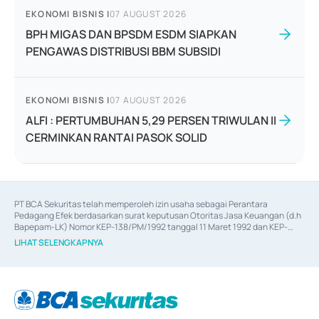
EKONOMI BISNIS
|
07 AUGUST 2026
BPH MIGAS DAN BPSDM ESDM SIAPKAN
PENGAWAS DISTRIBUSI BBM SUBSIDI
EKONOMI BISNIS
|
07 AUGUST 2026
ALFI : PERTUMBUHAN 5,29 PERSEN TRIWULAN II
CERMINKAN RANTAI PASOK SOLID
PT BCA Sekuritas telah memperoleh izin usaha sebagai Perantara 
Pedagang Efek berdasarkan surat keputusan Otoritas Jasa Keuangan (d.h 
Bapepam-LK) Nomor KEP-138/PM/1992 tanggal 11 Maret 1992 dan KEP-
06/D.04/2014 tanggal 28 Februari 2014, izin usaha sebagai Penjamin Emisi 
LIHAT SELENGKAPNYA
Efek berdasarkan surat keputusan Otoritas Jasa Keuangan Nomor KEP-
12/PM/PEE/1997 tanggal 24 September 1997 dan KEP-07/D.04/2014 
tanggal 28 Februari 2014, izin usaha sebagai penyedia Jasa Konsultasi 
(
Advisory
) atas kegiatan merger, akuisisi, divestasi, dan 
join venture
berdasarkan surat keputusan Otoritas Jasa Keuangan Nomor S-
67/PM.21/2017 tanggal 3 Februari 2017, dan beberapa izin usaha lainnya 
dari Bank Indonesia antara lain sebagai Perantara Pelaksanaan Transaksi 