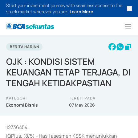
Start your investment journey with seamless access to the
stock market wherever you are.
Learn More
BERITA HARIAN
OJK : KONDISI SISTEM
KEUANGAN TETAP TERJAGA, DI
TENGAH KETIDAKPASTIAN
KATEGORI
TERBIT PADA
Ekonomi Bisnis
07 May 2026
12736454
IQPlus, (8/5) - Hasil asesmen KSSK menunjukkan