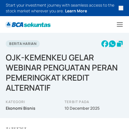
Start your investment journey with seamless access to the
stock market wherever you are.
Learn More
BERITA HARIAN
OJK-KEMENKEU GELAR
WEBINAR PENGUATAN PERAN
PEMERINGKAT KREDIT
ALTERNATIF
KATEGORI
TERBIT PADA
Ekonomi Bisnis
10 December 2025