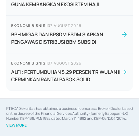
GUNA KEMBANGKAN EKOSISTEM HAJI
EKONOMI BISNIS
|
07 AUGUST 2026
BPH MIGAS DAN BPSDM ESDM SIAPKAN
PENGAWAS DISTRIBUSI BBM SUBSIDI
EKONOMI BISNIS
|
07 AUGUST 2026
ALFI : PERTUMBUHAN 5,29 PERSEN TRIWULAN II
CERMINKAN RANTAI PASOK SOLID
PT BCA Sekuritas has obtained a business license as a Broker-Dealer based
on the decree of the Financial Services Authority (formerly Bapepam-LK)
Number KEP-138/PM/1992 dated March 11, 1992 and KEP-06/D.04/2014
dated February 28, 2014, a business license as an Underwriter based on the
VIEW MORE
decree of the Financial Services Authority Number KEP-12/PM/PEE/1997
dated September 24, 1997 and KEP-07/D.04/2014 dated February 28, 2014,
a business license as a provider of Advisory Services on mergers,