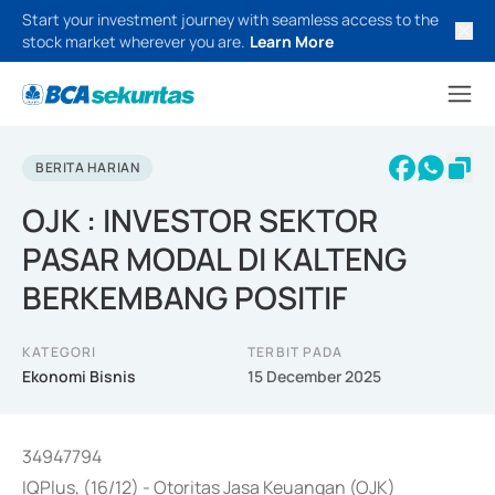
Start your investment journey with seamless access to the
stock market wherever you are.
Learn More
BERITA HARIAN
OJK : INVESTOR SEKTOR
PASAR MODAL DI KALTENG
BERKEMBANG POSITIF
KATEGORI
TERBIT PADA
Ekonomi Bisnis
15 December 2025
34947794
IQPlus, (16/12) - Otoritas Jasa Keuangan (OJK)