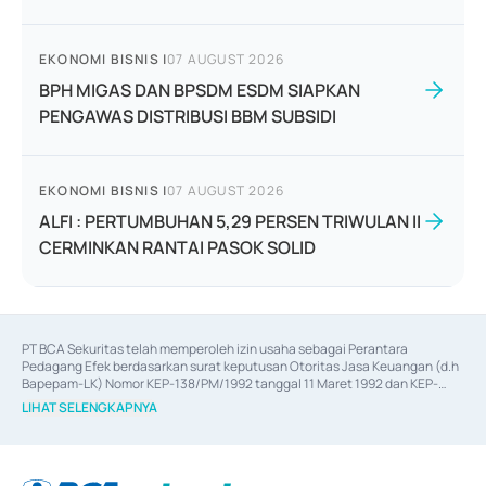
EKONOMI BISNIS
|
07 AUGUST 2026
BPH MIGAS DAN BPSDM ESDM SIAPKAN
PENGAWAS DISTRIBUSI BBM SUBSIDI
EKONOMI BISNIS
|
07 AUGUST 2026
ALFI : PERTUMBUHAN 5,29 PERSEN TRIWULAN II
CERMINKAN RANTAI PASOK SOLID
PT BCA Sekuritas telah memperoleh izin usaha sebagai Perantara 
Pedagang Efek berdasarkan surat keputusan Otoritas Jasa Keuangan (d.h 
Bapepam-LK) Nomor KEP-138/PM/1992 tanggal 11 Maret 1992 dan KEP-
06/D.04/2014 tanggal 28 Februari 2014, izin usaha sebagai Penjamin Emisi 
LIHAT SELENGKAPNYA
Efek berdasarkan surat keputusan Otoritas Jasa Keuangan Nomor KEP-
12/PM/PEE/1997 tanggal 24 September 1997 dan KEP-07/D.04/2014 
tanggal 28 Februari 2014, izin usaha sebagai penyedia Jasa Konsultasi 
(
Advisory
) atas kegiatan merger, akuisisi, divestasi, dan 
join venture