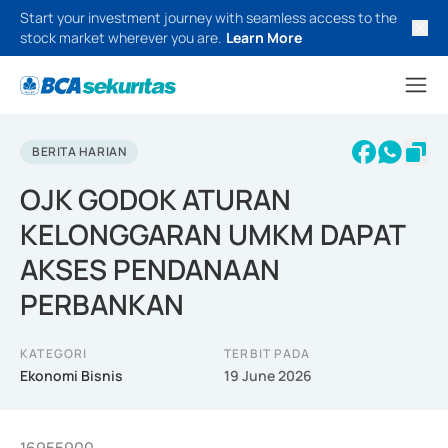
Start your investment journey with seamless access to the
stock market wherever you are.
Learn More
BERITA HARIAN
OJK GODOK ATURAN
KELONGGARAN UMKM DAPAT
AKSES PENDANAAN
PERBANKAN
KATEGORI
TERBIT PADA
Ekonomi Bisnis
19 June 2026