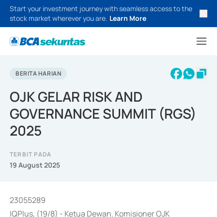
Start your investment journey with seamless access to the
stock market wherever you are.
Learn More
BERITA HARIAN
OJK GELAR RISK AND
GOVERNANCE SUMMIT (RGS)
2025
TERBIT PADA
19 August 2025
23055289
IQPlus, (19/8) - Ketua Dewan. Komisioner OJK