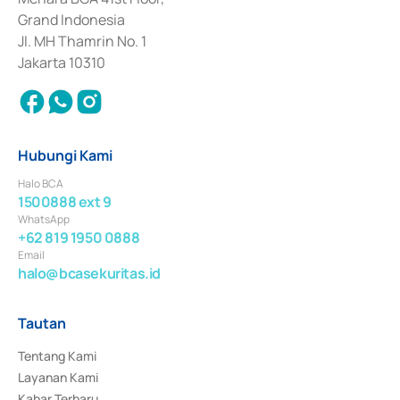
Surat Berharga Komersial yang izinnya diterbitkan pada tahun 2018.
Grand Indonesia
Jl. MH Thamrin No. 1
Jakarta 10310
Hubungi Kami
Halo BCA
1500888 ext 9
WhatsApp
+62 819 1950 0888
Email
halo@bcasekuritas.id
Tautan
Tentang Kami
Layanan Kami
Kabar Terbaru