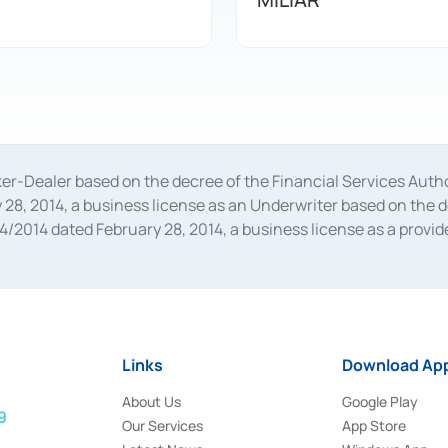
oker-Dealer based on the decree of the Financial Services A
28, 2014, a business license as an Underwriter based on the 
014 dated February 28, 2014, a business license as a provider
 Financial Services Authority Number S-67/PM.21/2014 dated Fe
and joint ventures based on the decision letter of the Financ
 Bank Indonesia, among others as an Intermediary for the Impl
usiness licenses from Bank Indonesia as a Supporting Institut
e was issued in 2018.
Links
Download App
About Us
Google Play
9
Our Services
App Store