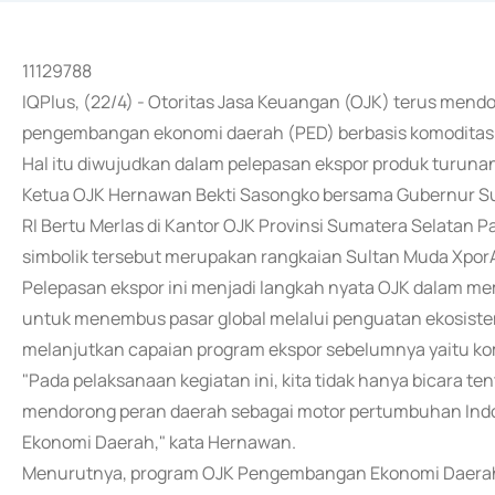
11129788
IQPlus, (22/4) - Otoritas Jasa Keuangan (OJK) terus men
pengembangan ekonomi daerah (PED) berbasis komoditas
Hal itu diwujudkan dalam pelepasan ekspor produk turunan
Ketua OJK Hernawan Bekti Sasongko bersama Gubernur Su
RI Bertu Merlas di Kantor OJK Provinsi Sumatera Selatan 
simbolik tersebut merupakan rangkaian Sultan Muda Xpor
Pelepasan ekspor ini menjadi langkah nyata OJK dalam 
untuk menembus pasar global melalui penguatan ekosistem k
melanjutkan capaian program ekspor sebelumnya yaitu kom
"Pada pelaksanaan kegiatan ini, kita tidak hanya bicara 
mendorong peran daerah sebagai motor pertumbuhan Ind
Ekonomi Daerah," kata Hernawan.
Menurutnya, program OJK Pengembangan Ekonomi Daerah s