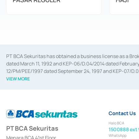
PT BCA Sekuritas has obtained a business license as a Br
dated March 11, 1992 and KEP-06/D.04/2014 dated February 
12/PM/PEE/1997 dated September 24, 1997 and KEP-07/D.04/2
divestments, and joint ventures based on the decree of the
VIEW MORE
Advisory Services for mergers, acquisitions, divestments, 
February 3, 2017, and several other business licenses from
Money Market whose license was issued in 2017 and other b
Settlement of Commercial Paper Transactions whose licens
Contact Us
Halo BCA
PT BCA Sekuritas
1500888 ext 
WhatsApp
Menara BCA 41st Floor,