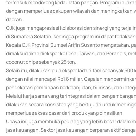
termasuk mendorong kedaulatan pangan. Program ini akan
dengan memperluas cakupan wilayah dan meningkatkan var
daerah.
OJK juga mengapresiasi kolaborasi dan sinergi yang terjal
di Sumatera Selatan, sehingga program ini dapat terlaksan
Kepala OJK Provinsi Sumsel Arifin Susanto mengatakan, p
dimaksud akan diekspor ke Cina, Taiwan, dan Perancis, mel
coconut chips sebanyak 25 ton.
Selain itu, dilakukan pula ekspor lada hitam sebanyak 500
dengan nilai mencapai Rp1,6 miliar. Capaian mencerminka
pendekatan pembinaan berkelanjutan, hilirisasi, dan integ
Melalui kerja sama yang terintegrasi dalam pengembangan 
dilakukan secara konsisten yang bertujuan untuk meningkat
memperluas akses pasar dari produk yang dihasilkan.
Upaya ini juga membuka peluang yang lebih besar dalam m
jasa keuangan. Sektor jasa keuangan berperan aktif den