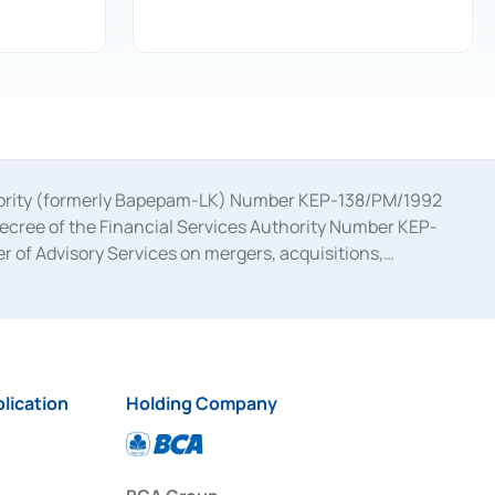
uthority (formerly Bapepam-LK) Number KEP-138/PM/1992
decree of the Financial Services Authority Number KEP-
 of Advisory Services on mergers, acquisitions,
bruary 28, 2014, a business license as a provider of
ial Services Authority Number S-67/PM.21/2017 dated
ementation of Certificate of Deposit Transactions in the
ion for the Issuance, Transaction, and Administration and
lication
Holding Company