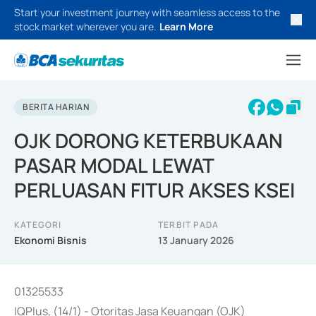
Start your investment journey with seamless access to the
stock market wherever you are.
Learn More
BERITA HARIAN
OJK DORONG KETERBUKAAN
PASAR MODAL LEWAT
PERLUASAN FITUR AKSES KSEI
KATEGORI
TERBIT PADA
Ekonomi Bisnis
13 January 2026
01325533
IQPlus, (14/1) - Otoritas Jasa Keuangan (OJK)