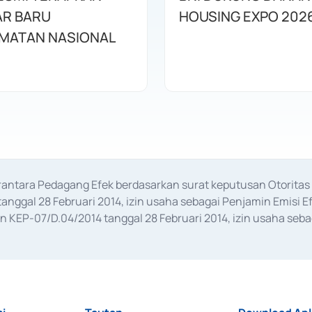
R BARU
HOUSING EXPO 202
MATAN NASIONAL
erantara Pedagang Efek berdasarkan surat keputusan Otorit
anggal 28 Februari 2014, izin usaha sebagai Penjamin Emisi E
KEP-07/D.04/2014 tanggal 28 Februari 2014, izin usaha sebag
rat keputusan Otoritas Jasa Keuangan Nomor S-67/PM.21/2017 t
aan Transaksi Sertifikat Deposito di Pasar Uang yang izinnya d
ansaksi, serta Penatausahaan dan Penyelesaian Transaksi Sur