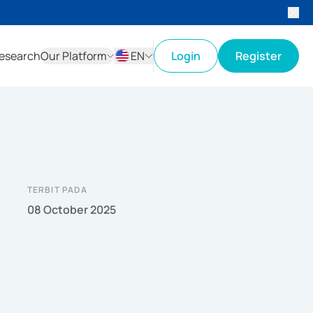
esearch
Our Platform
EN
Login
Register
ID
EN
TERBIT PADA
08 October 2025