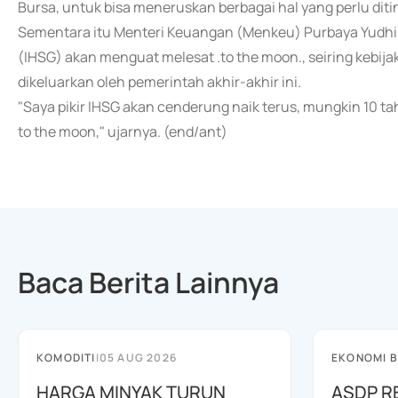
Bursa, untuk bisa meneruskan berbagai hal yang perlu diti
Sementara itu Menteri Keuangan (Menkeu) Purbaya Yudhi
(IHSG) akan menguat melesat .to the moon., seiring kebija
dikeluarkan oleh pemerintah akhir-akhir ini.
"Saya pikir IHSG akan cenderung naik terus, mungkin 10 tahu
to the moon," ujarnya. (end/ant)
Baca Berita Lainnya
KOMODITI
|
05 AUG 2026
EKONOMI B
HARGA MINYAK TURUN
ASDP R