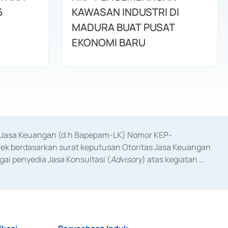
6
KAWASAN INDUSTRI DI
MADURA BUAT PUSAT
EKONOMI BARU
as Jasa Keuangan (d.h Bapepam-LK) Nomor KEP-
fek berdasarkan surat keputusan Otoritas Jasa Keuangan 
ai penyedia Jasa Konsultasi (
Advisory
) atas kegiatan 
anggal 3 Februari 2017, dan beberapa izin usaha lainnya 
iterbitkan pada tahun 2017 dan izin usaha lainnya dari 
at Berharga Komersial yang izinnya diterbitkan pada 