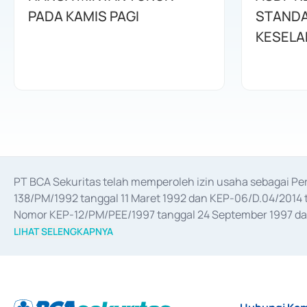
PADA KAMIS PAGI
STANDA
KESELA
PT BCA Sekuritas telah memperoleh izin usaha sebagai P
138/PM/1992 tanggal 11 Maret 1992 dan KEP-06/D.04/2014 t
Nomor KEP-12/PM/PEE/1997 tanggal 24 September 1997 dan 
merger, akuisisi, divestasi, dan 
join venture
 berdasarkan su
LIHAT SELENGKAPNYA
dari Bank Indonesia antara lain sebagai Perantara Pelaksan
Bank Indonesia sebagai Lembaga Pendukung Penerbitan, Tr
tahun 2018.