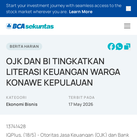
Start your investment journey with seamless access to the
stock market wherever you are.
Learn More
BERITA HARIAN
OJK DAN BI TINGKATKAN
LITERASI KEUANGAN WARGA
KONAWE KEPULAUAN
KATEGORI
TERBIT PADA
Ekonomi Bisnis
17 May 2026
13741428
IQPlus, (18/5) - Otoritas Jasa Keuangan (OJK) dan Bank