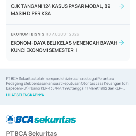
OJK TANGANI 124 KASUS PASAR MODAL, 89
MASIH DIPERIKSA
EKONOMI BISNIS
|
10 AUGUST 2026
EKONOM: DAYA BELI KELAS MENENGAH BAWAH
KUNCI EKONOMI SEMESTER II
PT BCA Sekuritas telah memperoleh izin usaha sebagai Perantara 
Pedagang Efek berdasarkan surat keputusan Otoritas Jasa Keuangan (d.h 
Bapepam-LK) Nomor KEP-138/PM/1992 tanggal 11 Maret 1992 dan KEP-
06/D.04/2014 tanggal 28 Februari 2014, izin usaha sebagai Penjamin Emisi 
LIHAT SELENGKAPNYA
Efek berdasarkan surat keputusan Otoritas Jasa Keuangan Nomor KEP-
12/PM/PEE/1997 tanggal 24 September 1997 dan KEP-07/D.04/2014 
tanggal 28 Februari 2014, izin usaha sebagai penyedia Jasa Konsultasi 
(
Advisory
) atas kegiatan merger, akuisisi, divestasi, dan 
join venture
berdasarkan surat keputusan Otoritas Jasa Keuangan Nomor S-
67/PM.21/2017 tanggal 3 Februari 2017, dan beberapa izin usaha lainnya 
dari Bank Indonesia antara lain sebagai Perantara Pelaksanaan Transaksi 
PT BCA Sekuritas
Sertifikat Deposito di Pasar Uang yang izinnya diterbitkan pada tahun 2017 