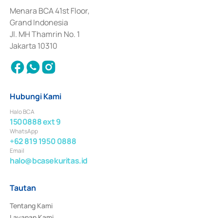
dan izin usaha lainnya dari Bank Indonesia sebagai Lembaga Pendukung 
Penerbitan, Transaksi, serta Penatausahaan dan Penyelesaian Transaksi 
Menara BCA 41st Floor,
Surat Berharga Komersial yang izinnya diterbitkan pada tahun 2018.
Grand Indonesia
Jl. MH Thamrin No. 1
Jakarta 10310
Hubungi Kami
Halo BCA
1500888 ext 9
WhatsApp
+62 819 1950 0888
Email
halo@bcasekuritas.id
Tautan
Tentang Kami
Layanan Kami