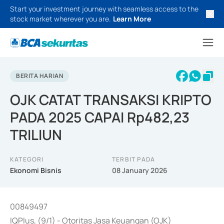
Start your investment journey with seamless access to the
stock market wherever you are.
Learn More
BERITA HARIAN
OJK CATAT TRANSAKSI KRIPTO
PADA 2025 CAPAI Rp482,23
TRILIUN
KATEGORI
TERBIT PADA
Ekonomi Bisnis
08 January 2026
00849497
IQPlus, (9/1) - Otoritas Jasa Keuangan (OJK)