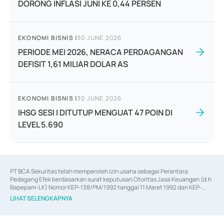
DORONG INFLASI JUNI KE 0,44 PERSEN
EKONOMI BISNIS
|
30 JUNE 2026
PERIODE MEI 2026, NERACA PERDAGANGAN
DEFISIT 1,61 MILIAR DOLAR AS
EKONOMI BISNIS
|
30 JUNE 2026
IHSG SESI I DITUTUP MENGUAT 47 POIN DI
LEVEL 5.690
PT BCA Sekuritas telah memperoleh izin usaha sebagai Perantara 
Pedagang Efek berdasarkan surat keputusan Otoritas Jasa Keuangan (d.h 
Bapepam-LK) Nomor KEP-138/PM/1992 tanggal 11 Maret 1992 dan KEP-
06/D.04/2014 tanggal 28 Februari 2014, izin usaha sebagai Penjamin Emisi 
LIHAT SELENGKAPNYA
Efek berdasarkan surat keputusan Otoritas Jasa Keuangan Nomor KEP-
12/PM/PEE/1997 tanggal 24 September 1997 dan KEP-07/D.04/2014 
tanggal 28 Februari 2014, izin usaha sebagai penyedia Jasa Konsultasi 