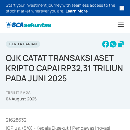
Start your investment journey with seamless access to the
stock market wherever you are.
Learn More
BERITA HARIAN
OJK CATAT TRANSAKSI ASET
KRIPTO CAPAI RP32,31 TRILIUN
PADA JUNI 2025
TERBIT PADA
04 August 2025
21628632
IQPlus, (5/8) - Kepala Eksekutif Pengawas Inovasi