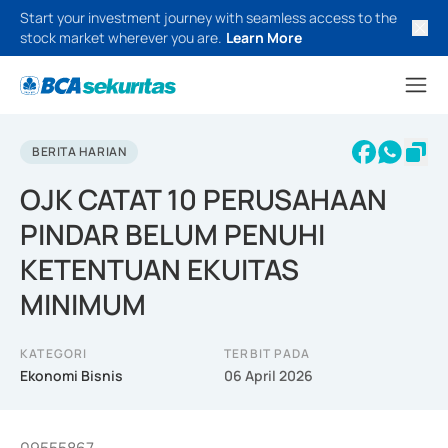
Start your investment journey with seamless access to the
stock market wherever you are.
Learn More
BERITA HARIAN
OJK CATAT 10 PERUSAHAAN
PINDAR BELUM PENUHI
KETENTUAN EKUITAS
MINIMUM
KATEGORI
TERBIT PADA
Ekonomi Bisnis
06 April 2026