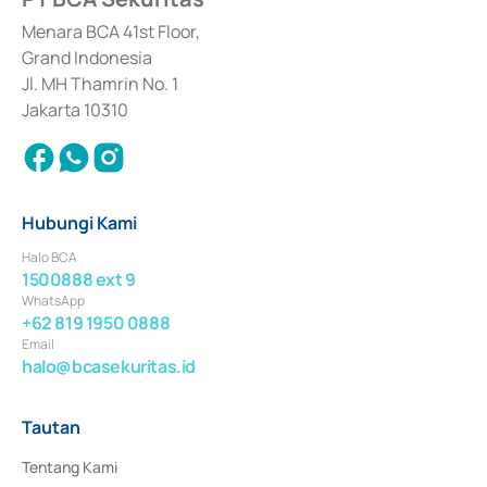
dan izin usaha lainnya dari Bank Indonesia sebagai Lembaga Pendukung 
Penerbitan, Transaksi, serta Penatausahaan dan Penyelesaian Transaksi 
Menara BCA 41st Floor,
Surat Berharga Komersial yang izinnya diterbitkan pada tahun 2018.
Grand Indonesia
Jl. MH Thamrin No. 1
Jakarta 10310
Hubungi Kami
Halo BCA
1500888 ext 9
WhatsApp
+62 819 1950 0888
Email
halo@bcasekuritas.id
Tautan
Tentang Kami