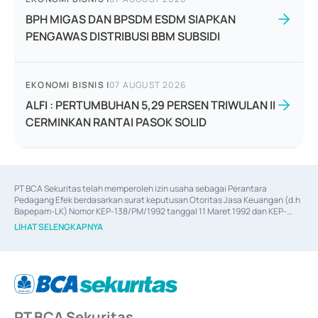
BPH MIGAS DAN BPSDM ESDM SIAPKAN
PENGAWAS DISTRIBUSI BBM SUBSIDI
EKONOMI BISNIS
|
07 AUGUST 2026
ALFI : PERTUMBUHAN 5,29 PERSEN TRIWULAN II
CERMINKAN RANTAI PASOK SOLID
PT BCA Sekuritas telah memperoleh izin usaha sebagai Perantara 
Pedagang Efek berdasarkan surat keputusan Otoritas Jasa Keuangan (d.h 
Bapepam-LK) Nomor KEP-138/PM/1992 tanggal 11 Maret 1992 dan KEP-
06/D.04/2014 tanggal 28 Februari 2014, izin usaha sebagai Penjamin Emisi 
LIHAT SELENGKAPNYA
Efek berdasarkan surat keputusan Otoritas Jasa Keuangan Nomor KEP-
12/PM/PEE/1997 tanggal 24 September 1997 dan KEP-07/D.04/2014 
tanggal 28 Februari 2014, izin usaha sebagai penyedia Jasa Konsultasi 
(
Advisory
) atas kegiatan merger, akuisisi, divestasi, dan 
join venture
berdasarkan surat keputusan Otoritas Jasa Keuangan Nomor S-
67/PM.21/2017 tanggal 3 Februari 2017, dan beberapa izin usaha lainnya 
dari Bank Indonesia antara lain sebagai Perantara Pelaksanaan Transaksi 
PT BCA Sekuritas
Sertifikat Deposito di Pasar Uang yang izinnya diterbitkan pada tahun 2017 