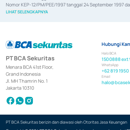
Nomor KEP-12/PM/PEE/1997 tanggal 24 September 1997 dan 
merger, akuisisi, divestasi, dan 
join venture
 berdasarkan su
LIHAT SELENGKAPNYA
dari Bank Indonesia antara lain sebagai Perantara Pelaksan
Bank Indonesia sebagai Lembaga Pendukung Penerbitan, Tr
tahun 2018.
Hubungi Kam
Halo BCA
PT BCA Sekuritas
1500888 ext 
WhatsApp
Menara BCA 41st Floor,
+62 819 1950
Grand Indonesia
Email
Jl. MH Thamrin No. 1
halo@bcaseku
Jakarta 10310
PT BCA Sekuritas berizin dan diawasi oleh Otoritas Jasa Keuangan