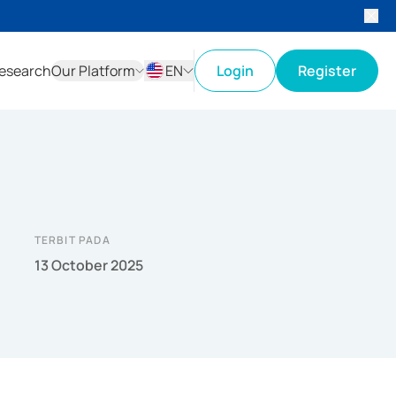
esearch
Our Platform
EN
Login
Register
ID
EN
TERBIT PADA
13 October 2025