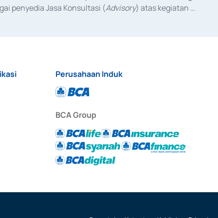
ai penyedia Jasa Konsultasi (
Advisory
) atas kegiatan 
anggal 3 Februari 2017, dan beberapa izin usaha lainnya 
iterbitkan pada tahun 2017 dan izin usaha lainnya dari 
at Berharga Komersial yang izinnya diterbitkan pada 
ikasi
Perusahaan Induk
BCA Group