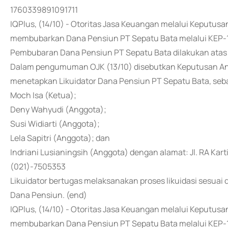
1760339891091711
IQPlus, (14/10) - Otoritas Jasa Keuangan melalui Keputu
membubarkan Dana Pensiun PT Sepatu Bata melalui KEP-1
Pembubaran Dana Pensiun PT Sepatu Bata dilakukan atas
Dalam pengumuman OJK (13/10) disebutkan Keputusan An
menetapkan Likuidator Dana Pensiun PT Sepatu Bata, seba
Moch Isa (Ketua);
Deny Wahyudi (Anggota);
Susi Widiarti (Anggota);
Lela Sapitri (Anggota); dan
Indriani Lusianingsih (Anggota) dengan alamat: Jl. RA Karti
(021)-7505353
Likuidator bertugas melaksanakan proses likuidasi sesua
Dana Pensiun. (end)
IQPlus, (14/10) - Otoritas Jasa Keuangan melalui Keputu
membubarkan Dana Pensiun PT Sepatu Bata melalui KEP-1