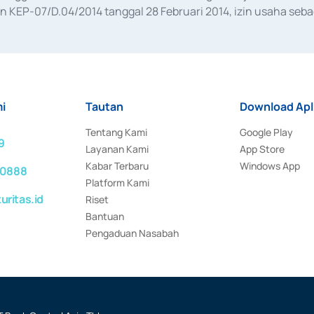
KEP-07/D.04/2014 tanggal 28 Februari 2014, izin usaha sebag
rat keputusan Otoritas Jasa Keuangan Nomor S-67/PM.21/2017 t
aan Transaksi Sertifikat Deposito di Pasar Uang yang izinnya d
ansaksi, serta Penatausahaan dan Penyelesaian Transaksi Sur
i
Tautan
Download Apl
Tentang Kami
Google Play
9
Layanan Kami
App Store
Kabar Terbaru
Windows App
 0888
Platform Kami
ritas.id
Riset
Bantuan
Pengaduan Nasabah