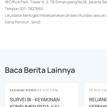
18 Office Park, Tower A, Jl. TB Simatupang No.18, Jakarta Se
Telepon 021- 7827660
Likuidator bertugas melaksanakan proses likuidasi sesua
Dana Pensiun. (end)
Baca Berita Lainnya
EKONOMI BISNIS
|
09 AUG 2026
09 AUG 20
SURVEI BI : KEYAKINAN
RELIAN
KONSUMEN PADA JULI
KEPEMI