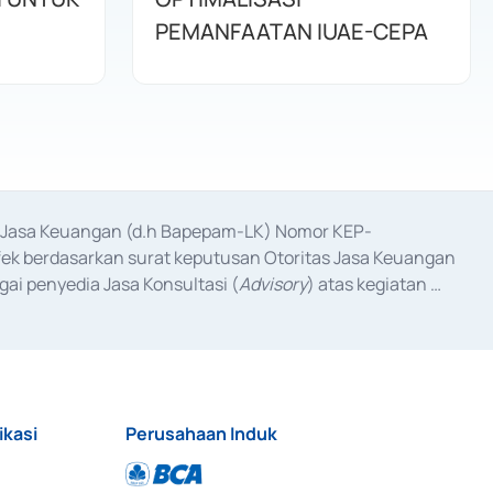
PEMANFAATAN IUAE-CEPA
as Jasa Keuangan (d.h Bapepam-LK) Nomor KEP-
fek berdasarkan surat keputusan Otoritas Jasa Keuangan 
ai penyedia Jasa Konsultasi (
Advisory
) atas kegiatan 
anggal 3 Februari 2017, dan beberapa izin usaha lainnya 
iterbitkan pada tahun 2017 dan izin usaha lainnya dari 
at Berharga Komersial yang izinnya diterbitkan pada 
ikasi
Perusahaan Induk