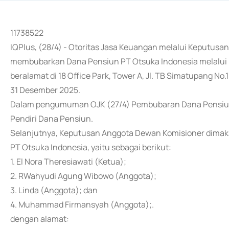
11738522
IQPlus, (28/4) - Otoritas Jasa Keuangan melalui Keputus
membubarkan Dana Pensiun PT Otsuka Indonesia melalui K
beralamat di 18 Office Park, Tower A, Jl. TB Simatupang No.1
31 Desember 2025.
Dalam pengumuman OJK (27/4) Pembubaran Dana Pensiun
Pendiri Dana Pensiun.
Selanjutnya, Keputusan Anggota Dewan Komisioner dimak
PT Otsuka Indonesia, yaitu sebagai berikut:
1. El Nora Theresiawati (Ketua);
2. RWahyudi Agung Wibowo (Anggota);
3. Linda (Anggota); dan
4. Muhammad Firmansyah (Anggota);.
dengan alamat: