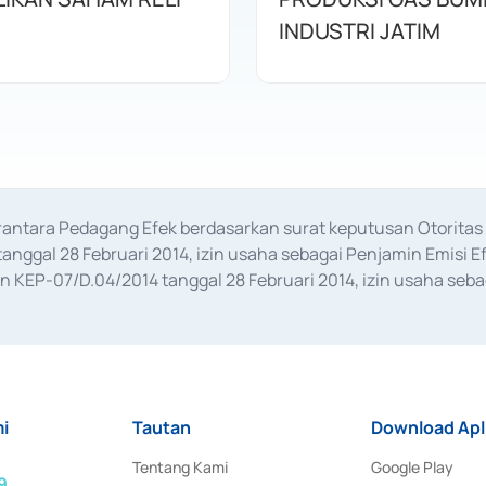
INDUSTRI JATIM
erantara Pedagang Efek berdasarkan surat keputusan Otorit
anggal 28 Februari 2014, izin usaha sebagai Penjamin Emisi E
KEP-07/D.04/2014 tanggal 28 Februari 2014, izin usaha sebag
rat keputusan Otoritas Jasa Keuangan Nomor S-67/PM.21/2017 t
aan Transaksi Sertifikat Deposito di Pasar Uang yang izinnya d
ansaksi, serta Penatausahaan dan Penyelesaian Transaksi Sur
i
Tautan
Download Apl
Tentang Kami
Google Play
9