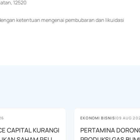
latan, 12520
i dengan ketentuan mengenai pembubaran dan likuidasi
26
EKONOMI BISNIS
|
09 AUG 20
CE CAPITAL KURANGI
PERTAMINA DORON
LIKAN SAHAM RELI
PRODUKSI GAS BUM