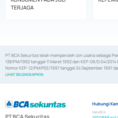
TERJAGA
PT BCA Sekuritas telah memperoleh izin usaha sebagai P
138/PM/1992 tanggal 11 Maret 1992 dan KEP-06/D.04/2014 t
Nomor KEP-12/PM/PEE/1997 tanggal 24 September 1997 dan 
merger, akuisisi, divestasi, dan 
join venture
 berdasarkan su
LIHAT SELENGKAPNYA
dari Bank Indonesia antara lain sebagai Perantara Pelaksan
Bank Indonesia sebagai Lembaga Pendukung Penerbitan, Tr
tahun 2018.
Hubungi Kam
Halo BCA
PT BCA Sekuritas
1500888 ext 