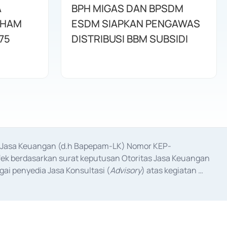
A
BPH MIGAS DAN BPSDM
AHAM
ESDM SIAPKAN PENGAWAS
75
DISTRIBUSI BBM SUBSIDI
as Jasa Keuangan (d.h Bapepam-LK) Nomor KEP-
fek berdasarkan surat keputusan Otoritas Jasa Keuangan 
ai penyedia Jasa Konsultasi (
Advisory
) atas kegiatan 
anggal 3 Februari 2017, dan beberapa izin usaha lainnya 
iterbitkan pada tahun 2017 dan izin usaha lainnya dari 
at Berharga Komersial yang izinnya diterbitkan pada 