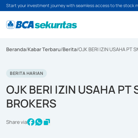
Start your investment journey with seamless access to the stock 
Beranda
/
Kabar Terbaru
/
Berita
/
OJK BERI IZIN USAHA PT
BERITA HARIAN
OJK BERI IZIN USAHA P
BROKERS
Share via