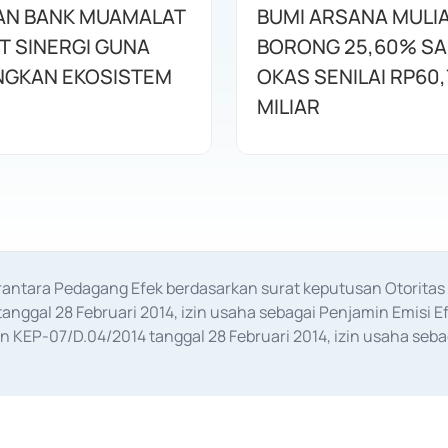
AN BANK MUAMALAT
BUMI ARSANA MULI
T SINERGI GUNA
BORONG 25,60% S
GKAN EKOSISTEM
OKAS SENILAI RP60,
MILIAR
erantara Pedagang Efek berdasarkan surat keputusan Otorit
anggal 28 Februari 2014, izin usaha sebagai Penjamin Emisi E
KEP-07/D.04/2014 tanggal 28 Februari 2014, izin usaha sebag
rat keputusan Otoritas Jasa Keuangan Nomor S-67/PM.21/2017 t
aan Transaksi Sertifikat Deposito di Pasar Uang yang izinnya d
ansaksi, serta Penatausahaan dan Penyelesaian Transaksi Sur