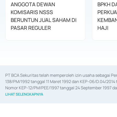
ANGGOTA DEWAN
BPKH D
KOMISARIS NSSS
PERKUA
BERUNTUN JUAL SAHAM DI
KEMBAN
PASAR REGULER
HAJI
PT BCA Sekuritas telah memperoleh izin usaha sebagai P
138/PM/1992 tanggal 11 Maret 1992 dan KEP-06/D.04/2014 t
Nomor KEP-12/PM/PEE/1997 tanggal 24 September 1997 dan 
merger, akuisisi, divestasi, dan 
join venture
 berdasarkan su
LIHAT SELENGKAPNYA
dari Bank Indonesia antara lain sebagai Perantara Pelaksan
Bank Indonesia sebagai Lembaga Pendukung Penerbitan, Tr
tahun 2018.