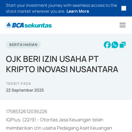
Start your investment journey with seamless access to the
stock market wherever you are.
Learn More
BERITA HARIAN
OJK BERI IZIN USAHA PT
KRIPTO INOVASI NUSANTARA
TERBIT PADA
22 September 2025
1758532612036226
IQPlus, (22/9) - Otoritas Jasa Keuangan telah
memberikan izin usaha Pedagang Aset Keuangan