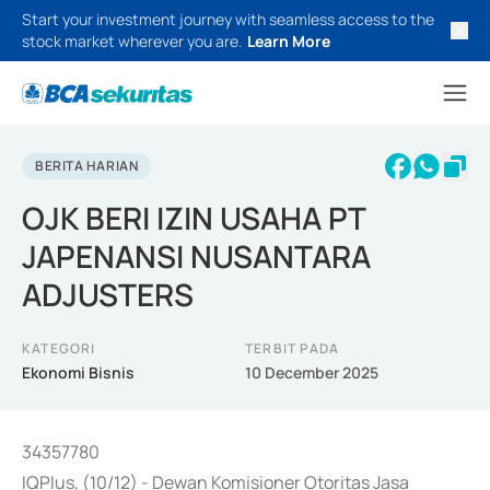
Start your investment journey with seamless access to the
stock market wherever you are.
Learn More
BERITA HARIAN
OJK BERI IZIN USAHA PT
JAPENANSI NUSANTARA
ADJUSTERS
KATEGORI
TERBIT PADA
Ekonomi Bisnis
10 December 2025
34357780
IQPlus, (10/12) - Dewan Komisioner Otoritas Jasa