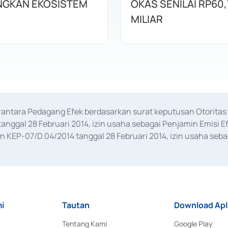
GKAN EKOSISTEM
OKAS SENILAI RP60,
MILIAR
erantara Pedagang Efek berdasarkan surat keputusan Otorit
anggal 28 Februari 2014, izin usaha sebagai Penjamin Emisi E
KEP-07/D.04/2014 tanggal 28 Februari 2014, izin usaha sebag
rat keputusan Otoritas Jasa Keuangan Nomor S-67/PM.21/2017 t
aan Transaksi Sertifikat Deposito di Pasar Uang yang izinnya d
ansaksi, serta Penatausahaan dan Penyelesaian Transaksi Sur
i
Tautan
Download Apl
Tentang Kami
Google Play