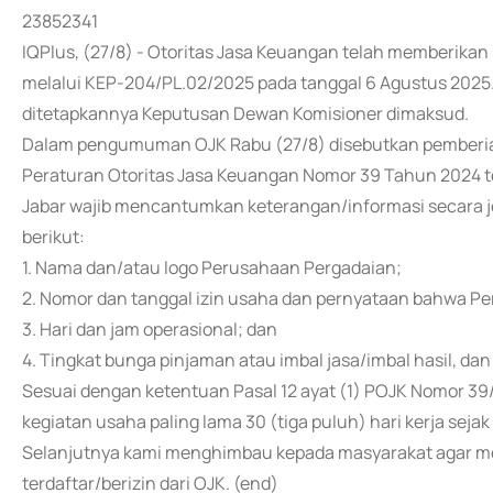
23852341
IQPlus, (27/8) - Otoritas Jasa Keuangan telah memberikan
melalui KEP-204/PL.02/2025 pada tanggal 6 Agustus 2025. 
ditetapkannya Keputusan Dewan Komisioner dimaksud.
Dalam pengumuman OJK Rabu (27/8) disebutkan pemberian 
Peraturan Otoritas Jasa Keuangan Nomor 39 Tahun 2024 te
Jabar wajib mencantumkan keterangan/informasi secara jel
berikut:
1. Nama dan/atau logo Perusahaan Pergadaian;
2. Nomor dan tanggal izin usaha dan pernyataan bahwa Pe
3. Hari dan jam operasional; dan
4. Tingkat bunga pinjaman atau imbal jasa/imbal hasil, dan
Sesuai dengan ketentuan Pasal 12 ayat (1) POJK Nomor 39/
kegiatan usaha paling lama 30 (tiga puluh) hari kerja sejak
Selanjutnya kami menghimbau kepada masyarakat agar m
terdaftar/berizin dari OJK. (end)