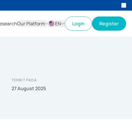
esearch
Our Platform
EN
Login
Register
ID
EN
TERBIT PADA
27 August 2025