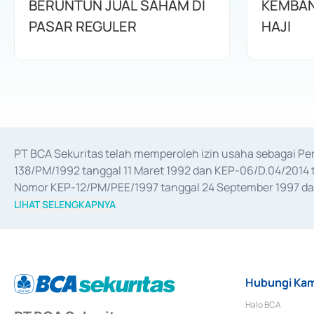
BERUNTUN JUAL SAHAM DI
KEMBAN
PASAR REGULER
HAJI
PT BCA Sekuritas telah memperoleh izin usaha sebagai P
138/PM/1992 tanggal 11 Maret 1992 dan KEP-06/D.04/2014 t
Nomor KEP-12/PM/PEE/1997 tanggal 24 September 1997 dan 
merger, akuisisi, divestasi, dan 
join venture
 berdasarkan su
LIHAT SELENGKAPNYA
dari Bank Indonesia antara lain sebagai Perantara Pelaksan
Bank Indonesia sebagai Lembaga Pendukung Penerbitan, Tr
tahun 2018.
Hubungi Kam
Halo BCA