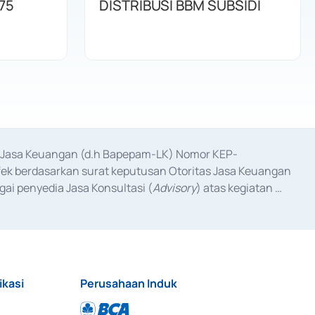
75
DISTRIBUSI BBM SUBSIDI
as Jasa Keuangan (d.h Bapepam-LK) Nomor KEP-
fek berdasarkan surat keputusan Otoritas Jasa Keuangan 
ai penyedia Jasa Konsultasi (
Advisory
) atas kegiatan 
anggal 3 Februari 2017, dan beberapa izin usaha lainnya 
iterbitkan pada tahun 2017 dan izin usaha lainnya dari 
at Berharga Komersial yang izinnya diterbitkan pada 
ikasi
Perusahaan Induk