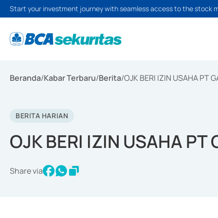
Start your investment journey with seamless access to the stock 
Beranda
/
Kabar Terbaru
/
Berita
/
OJK BERI IZIN USAHA PT G
BERITA HARIAN
OJK BERI IZIN USAHA PT 
Share via