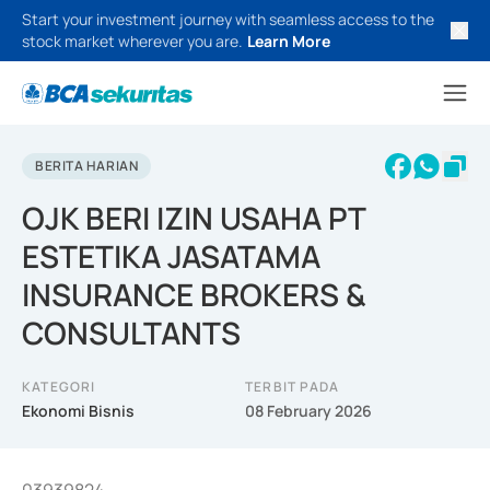
Start your investment journey with seamless access to the
stock market wherever you are.
Learn More
BERITA HARIAN
OJK BERI IZIN USAHA PT
ESTETIKA JASATAMA
INSURANCE BROKERS &
CONSULTANTS
KATEGORI
TERBIT PADA
Ekonomi Bisnis
08 February 2026