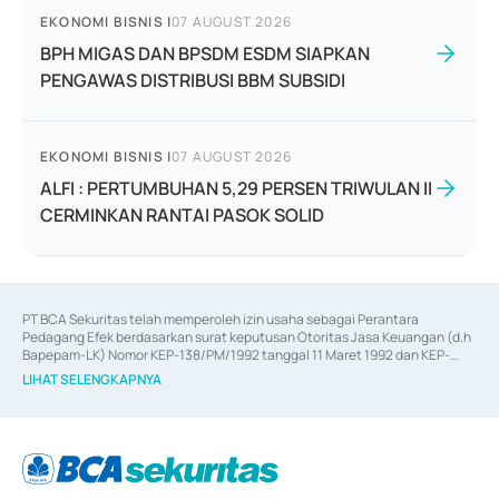
EKONOMI BISNIS
|
07 AUGUST 2026
BPH MIGAS DAN BPSDM ESDM SIAPKAN
PENGAWAS DISTRIBUSI BBM SUBSIDI
EKONOMI BISNIS
|
07 AUGUST 2026
ALFI : PERTUMBUHAN 5,29 PERSEN TRIWULAN II
CERMINKAN RANTAI PASOK SOLID
PT BCA Sekuritas telah memperoleh izin usaha sebagai Perantara 
Pedagang Efek berdasarkan surat keputusan Otoritas Jasa Keuangan (d.h 
Bapepam-LK) Nomor KEP-138/PM/1992 tanggal 11 Maret 1992 dan KEP-
06/D.04/2014 tanggal 28 Februari 2014, izin usaha sebagai Penjamin Emisi 
LIHAT SELENGKAPNYA
Efek berdasarkan surat keputusan Otoritas Jasa Keuangan Nomor KEP-
12/PM/PEE/1997 tanggal 24 September 1997 dan KEP-07/D.04/2014 
tanggal 28 Februari 2014, izin usaha sebagai penyedia Jasa Konsultasi 
(
Advisory
) atas kegiatan merger, akuisisi, divestasi, dan 
join venture
berdasarkan surat keputusan Otoritas Jasa Keuangan Nomor S-
67/PM.21/2017 tanggal 3 Februari 2017, dan beberapa izin usaha lainnya 
dari Bank Indonesia antara lain sebagai Perantara Pelaksanaan Transaksi 