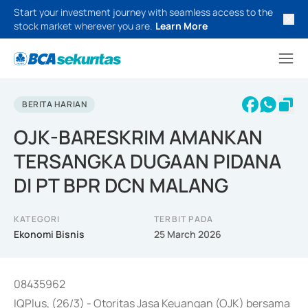
Start your investment journey with seamless access to the
stock market wherever you are.
Learn More
BERITA HARIAN
OJK-BARESKRIM AMANKAN
TERSANGKA DUGAAN PIDANA
DI PT BPR DCN MALANG
KATEGORI
TERBIT PADA
Ekonomi Bisnis
25 March 2026
08435962
IQPlus, (26/3) - Otoritas Jasa Keuangan (OJK) bersama