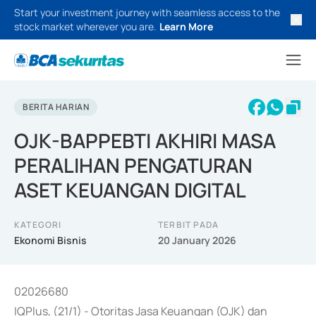
Start your investment journey with seamless access to the
stock market wherever you are.
Learn More
BERITA HARIAN
OJK-BAPPEBTI AKHIRI MASA
PERALIHAN PENGATURAN
ASET KEUANGAN DIGITAL
KATEGORI
TERBIT PADA
Ekonomi Bisnis
20 January 2026
02026680
IQPlus, (21/1) - Otoritas Jasa Keuangan (OJK) dan