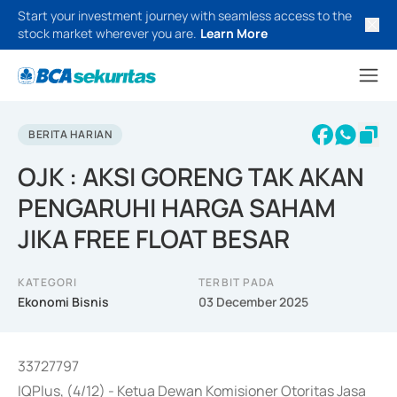
Start your investment journey with seamless access to the
stock market wherever you are.
Learn More
BERITA HARIAN
OJK : AKSI GORENG TAK AKAN
PENGARUHI HARGA SAHAM
JIKA FREE FLOAT BESAR
KATEGORI
TERBIT PADA
Ekonomi Bisnis
03 December 2025
33727797
IQPlus, (4/12) - Ketua Dewan Komisioner Otoritas Jasa