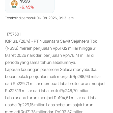
NSSS
-
-6.45
%
Terakhir diperbarui
:
06-08-2026, 09:31:am
11757501
IQPlus, (28/4) - PT Nusantara Sawit Sejahtera Tbk
(NSSS) meraih penjualan Rp517,12 miliar hingga 31
Maret 2026 naik dari penjualan Rp476,41 miliar di
periode yang sama tahun sebelumnya.
Laporan keuangan perseroan Selasa menyebutka,
beban pokok penjualan naik menjadi Rp288,93 miliar
dari Rp229,71 miliar membuat laba bruto turun menjadi
Rp228,19 miliar dari laba bruto Rp246,70 miliar.
Laba usaha turun menjadi Rp194,61 miliar dari laba
usaha Rp229,15 miliar. Laba sebelum pajak turun
menjadi Rp171,78 miliar dari Rp193,87 miliar.