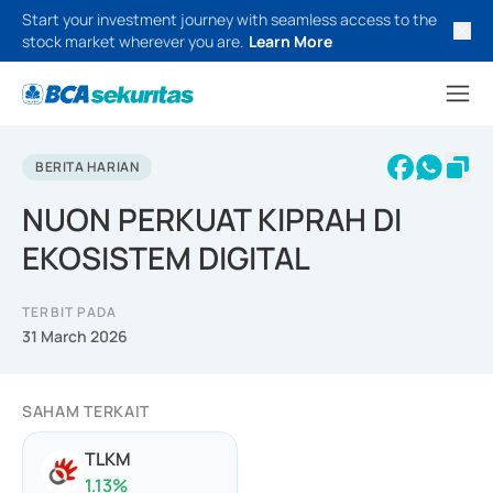
Start your investment journey with seamless access to the
stock market wherever you are.
Learn More
BERITA HARIAN
NUON PERKUAT KIPRAH DI
EKOSISTEM DIGITAL
TERBIT PADA
31 March 2026
SAHAM TERKAIT
TLKM
1.13
%