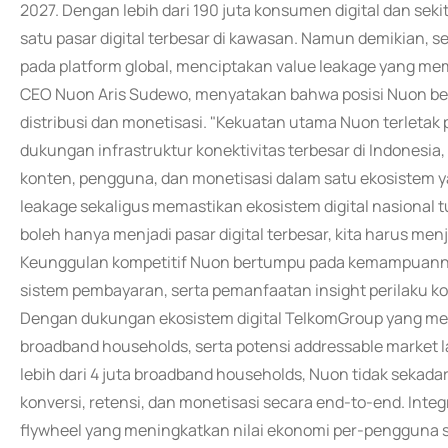
2027. Dengan lebih dari 190 juta konsumen digital dan seki
satu pasar digital terbesar di kawasan. Namun demikian, s
pada platform global, menciptakan value leakage yang mem
CEO Nuon Aris Sudewo, menyatakan bahwa posisi Nuon berada p
distribusi dan monetisasi. "Kekuatan utama Nuon terletak 
dukungan infrastruktur konektivitas terbesar di Indonesi
konten, pengguna, dan monetisasi dalam satu ekosistem
leakage sekaligus memastikan ekosistem digital nasional 
boleh hanya menjadi pasar digital terbesar, kita harus menja
Keunggulan kompetitif Nuon bertumpu pada kemampuannya 
sistem pembayaran, serta pemanfaatan insight perilaku k
Dengan dukungan ekosistem digital TelkomGroup yang menca
broadband households, serta potensi addressable market 
lebih dari 4 juta broadband households, Nuon tidak seka
konversi, retensi, dan monetisasi secara end-to-end. Inte
flywheel yang meningkatkan nilai ekonomi per-pengguna s