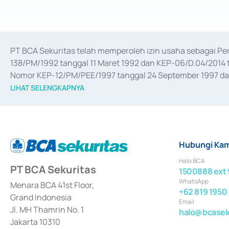
PT BCA Sekuritas telah memperoleh izin usaha sebagai P
138/PM/1992 tanggal 11 Maret 1992 dan KEP-06/D.04/2014 t
Nomor KEP-12/PM/PEE/1997 tanggal 24 September 1997 dan 
merger, akuisisi, divestasi, dan 
join venture
 berdasarkan su
LIHAT SELENGKAPNYA
dari Bank Indonesia antara lain sebagai Perantara Pelaksan
Bank Indonesia sebagai Lembaga Pendukung Penerbitan, Tr
tahun 2018.
Hubungi Kam
Halo BCA
PT BCA Sekuritas
1500888 ext 
WhatsApp
Menara BCA 41st Floor,
+62 819 1950
Grand Indonesia
Email
Jl. MH Thamrin No. 1
halo@bcaseku
Jakarta 10310