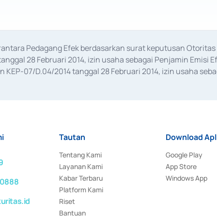
erantara Pedagang Efek berdasarkan surat keputusan Otorit
anggal 28 Februari 2014, izin usaha sebagai Penjamin Emisi E
KEP-07/D.04/2014 tanggal 28 Februari 2014, izin usaha sebag
rat keputusan Otoritas Jasa Keuangan Nomor S-67/PM.21/2017 t
aan Transaksi Sertifikat Deposito di Pasar Uang yang izinnya d
ansaksi, serta Penatausahaan dan Penyelesaian Transaksi Sur
i
Tautan
Download Apl
Tentang Kami
Google Play
9
Layanan Kami
App Store
Kabar Terbaru
Windows App
 0888
Platform Kami
ritas.id
Riset
Bantuan