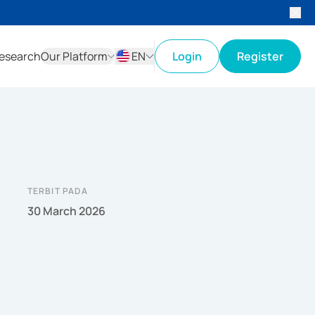
esearch
Our Platform
EN
Login
Register
ID
EN
TERBIT PADA
30 March 2026