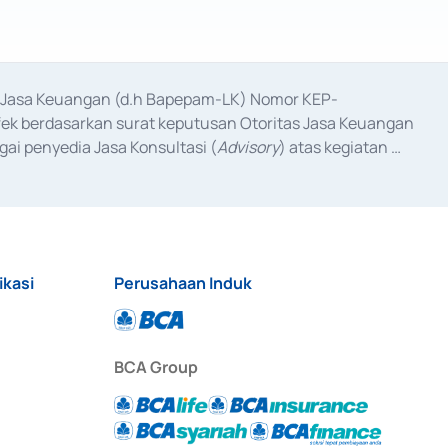
as Jasa Keuangan (d.h Bapepam-LK) Nomor KEP-
fek berdasarkan surat keputusan Otoritas Jasa Keuangan 
ai penyedia Jasa Konsultasi (
Advisory
) atas kegiatan 
anggal 3 Februari 2017, dan beberapa izin usaha lainnya 
iterbitkan pada tahun 2017 dan izin usaha lainnya dari 
at Berharga Komersial yang izinnya diterbitkan pada 
ikasi
Perusahaan Induk
BCA Group