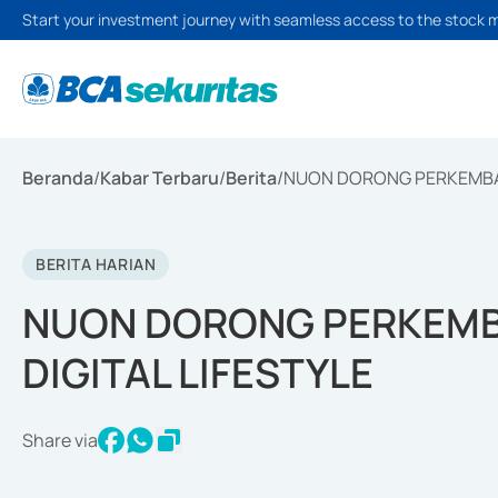
Start your investment journey with seamless access to the stock 
Beranda
/
Kabar Terbaru
/
Berita
/
NUON DORONG PERKEMBAN
BERITA HARIAN
NUON DORONG PERKEMB
DIGITAL LIFESTYLE
Share via