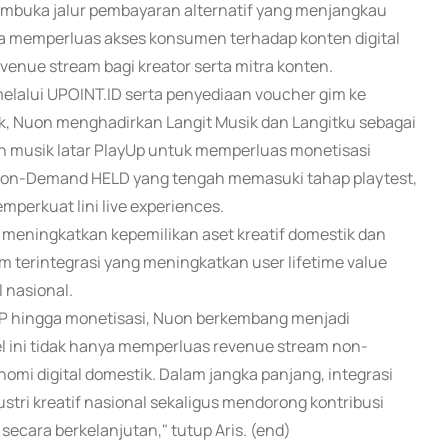
 membuka jalur pembayaran alternatif yang menjangkau
a memperluas akses konsumen terhadap konten digital
venue stream bagi kreator serta mitra konten.
 melalui UPOINT.ID serta penyediaan voucher gim ke
usik, Nuon menghadirkan Langit Musik dan Langitku sebagai
n musik latar PlayUp untuk memperluas monetisasi
-on-Demand HELD yang tengah memasuki tahap playtest,
mperkuat lini live experiences.
 meningkatkan kepemilikan aset kreatif domestik dan
em terintegrasi yang meningkatkan user lifetime value
l nasional.
n IP hingga monetisasi, Nuon berkembang menjadi
del ini tidak hanya memperluas revenue stream non-
onomi digital domestik. Dalam jangka panjang, integrasi
tri kreatif nasional sekaligus mendorong kontribusi
ecara berkelanjutan," tutup Aris. (end)